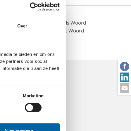
gevangenschap, willen wij Gods Woord
Over
teunen de verkondiging van het Woord
 media te bieden en om ons
ze partners voor social
nformatie die u aan ze heeft
Marketing
Alles toestaan