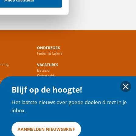
ONDERZOEK
Feiten & Cijfers
rving
VACATURES
Betaald
r
Onbetaald
de Sector
Blijf op de hoogte!
HOME
Het laatste nieuws over goede doelen direct in je
inbox.
AANMELDEN NIEUWSBRIEF