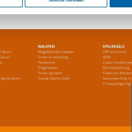
site
NALATEN
SPELREGELS
e deur?
Mogelijkheden nalaten
CBF-keurmerk
 Geven
Erven en belasting
ANBI
ie
Testament
Codes Fondsenwe
Erfgenamen
Directiebeloning
Fonds op naam
Financieel Behee
ingvoordelen
Goede Doelen Gids
Samenwerking in 
Privacywetgeving