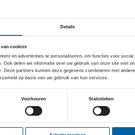
assenen en kinderen leven in armoede, onderdrukking of 
Details
e delen. We investeren in de plaatselijke kerk en onders
.
 van cookies
ent en advertenties te personaliseren, om functies voor social
. Ook delen we informatie over uw gebruik van onze site met on
e. Deze partners kunnen deze gegevens combineren met andere i
erzameld op basis van uw gebruik van hun services.
Voorkeuren
Statistieken
Selectie toestaan