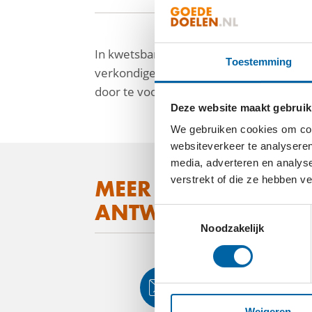
In kwetsbare gebieden, daar waar volw
Toestemming
verkondigen, hoop verspreiden en liefd
door te voorzien in Bijbels en trainingen
Deze website maakt gebruik
We gebruiken cookies om cont
websiteverkeer te analyseren
facebook
media, adverteren en analys
verstrekt of die ze hebben v
linkedin
MEER WETEN OVER
ANTWOORD?
mail
Toestemmingsselectie
Noodzakelijk
Weigeren