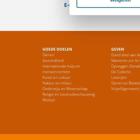
E-mail
Web
GOEDE DOELEN
GEVEN
Dieren
Goed doel aan d
Gezondheid
Manieren om te
Internationale hulp en
Opzeggen Donat
mensenrechten
De Collecte
Kunst en cultuur
Loterijen
Natuur en milieu
Geven en Belast
Onderwijs en Wetenschap
Vrijwilligerswerk
Religie en Levensbeschouwing
Welzijn