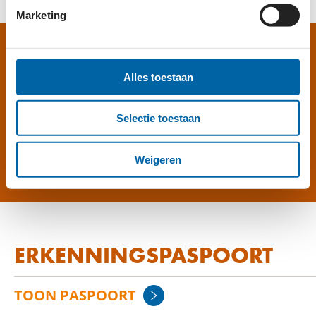
Marketing
GEVEN AAN BLUYSSEN
Alles toestaan
FONDS?
Selectie toestaan
HELP MEE
Weigeren
ERKENNINGSPASPOORT
TOON PASPOORT