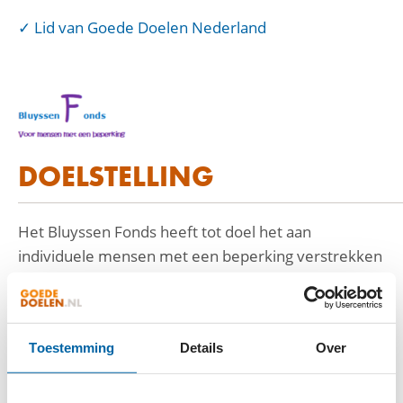
Lid van Goede Doelen Nederland
DOELSTELLING
Het Bluyssen Fonds heeft tot doel het aan
individuele mensen met een beperking verstrekken
van hulp in materiële zin, wanneer en voor zover
voldoende aannemelijk is gemaakt:
Toestemming
Details
Over
a. dat die hulp onontbeerlijk is voor een acceptabel
persoonlijk of sociaal functioneren van betrokkene
en