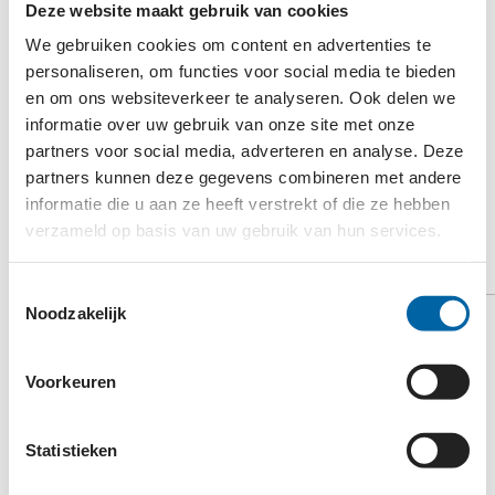
Deze website maakt gebruik van cookies
b. dat de daarvoor nodige financiële middelen niet
We gebruiken cookies om content en advertenties te
kunnen worden opgebracht uit eigen middelen of
personaliseren, om functies voor social media te bieden
andere bronnen en evenmin gedekt kunnen
en om ons websiteverkeer te analyseren. Ook delen we
worden door het geldende sociale
informatie over uw gebruik van onze site met onze
voorzieningenstelsel, een en ander ter beoordeling
partners voor social media, adverteren en analyse. Deze
van het bestuur.
partners kunnen deze gegevens combineren met andere
informatie die u aan ze heeft verstrekt of die ze hebben
verzameld op basis van uw gebruik van hun services.
ACTIVITEITEN
Toestemmingsselectie
Noodzakelijk
Hulp bieden aan mensen met een blijvende
beperking, woonachtig in Nederland en welke vaak
Voorkeuren
langdurig in armoede leven.
Besteding van toegekende aanvragen moet binnen
Nederland plaatsvinden.
Statistieken