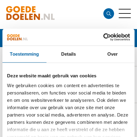
Goede doelen
Toestemming
Details
Over
CHILD
Deze website maakt gebruik van cookies
We gebruiken cookies om content en advertenties te
DOELSTELLING
personaliseren, om functies voor social media te bieden
en om ons websiteverkeer te analyseren. Ook delen we
informatie over uw gebruik van onze site met onze
partners voor social media, adverteren en analyse. Deze
De stichting CHILD wil de kansen op ontplooiing en
partners kunnen deze gegevens combineren met andere
een goede gezondheid van kwetsbare kinderen in
informatie die u aan ze heeft verstrekt of die ze hebben
verzameld op basis van uw gebruik van hun services.