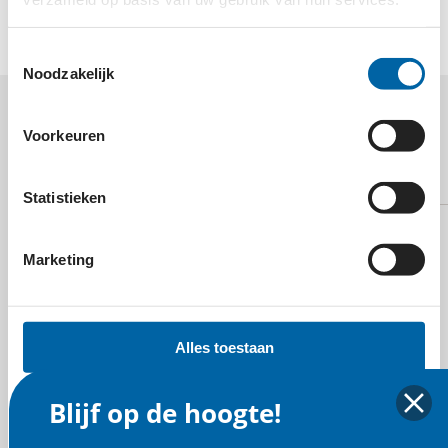
de Kilimanjaro regio van Tanzania vergroten.
Toestemmingsselectie
Noodzakelijk
MEER WETEN OVER
Voorkeuren
CHILD?
Statistieken
Marketing
E-mail
Alles toestaan
Blijf op de hoogte!
Selectie toestaan
Website