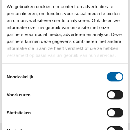
zorg is slecht bereikbaar en lang niet altijd te
We gebruiken cookies om content en advertenties te
betalen. En ouders kunnen maar moeilijk lang van
personaliseren, om functies voor social media te bieden
huis zijn met hun kind om allerlei redenen. Het
en om ons websiteverkeer te analyseren. Ook delen we
landje en kleinvee moet verzorgd worden anders
informatie over uw gebruik van onze site met onze
valt de basis van hun bestaan weg.
partners voor social media, adverteren en analyse. Deze
partners kunnen deze gegevens combineren met andere
Veel kinderen komen op de wereld met een
informatie die u aan ze heeft verstrekt of die ze hebben
afwijking. Foutjes van Moeder Natuur. Niet alles is
verzameld op basis van uw gebruik van hun services.
behandelbaar. Voor lichamelijke afwijkingen willen
wij hulp bieden. Liefst dicht bij huis. Daarom
Toestemmingsselectie
Noodzakelijk
organiseren wij operatieprojecten voor groepen van
kinderen, in de remote area, daar wordt grote
deskundigheid in betrokken, en nemen kosten over
Voorkeuren
die niet zelf te betalen zijn.
Statistieken