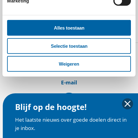
Marketing
MEER WETEN OVER
CHILD SURGERY - VIET
Alles toestaan
NAM?
Selectie toestaan
Weigeren
E-mail
Blijf op de hoogte!
Website
Het laatste nieuws over goede doelen direct in
je inbox.