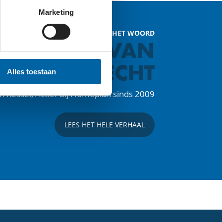
Marketing
VRIJWILLIGERS AAN HET WOORD
ERKWIJZE VAN
N WERKT ECHT
Alles toestaan
n Kessel, Actief bij Homeplan sinds 2009
LEES HET HELE VERHAAL