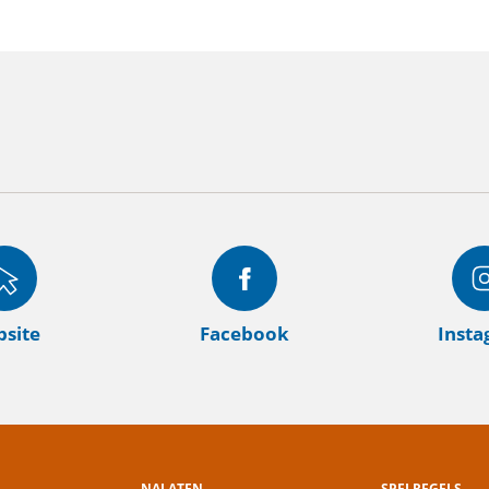
site
Facebook
Inst
NALATEN
SPELREGELS