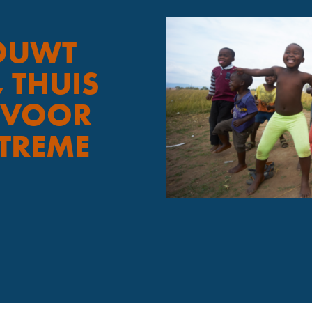
OUWT
 THUIS
 VOOR
TREME