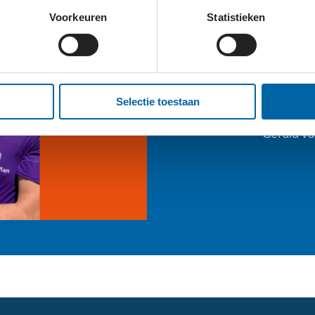
Voorkeuren
Statistieken
DE W
HOMEPLA
Selectie toestaan
Gerald va