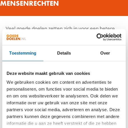
MENSENRECHTEN
Veel goede doelen zetten zich in voor een betere
wereld. Een wereld waarin iedereen gelijke rechten
heeft en in vrijheid kan leven. Zonder oorlog, zonder
honger, zonder angst. Help je mee?
Toestemming
Details
Over
Bekijk alle Goede Doelen in dit aandachtsgebied:
Deze website maakt gebruik van cookies
#
A
B
C
D
E
F
G
H
I
J
K
L
M
N
O
We gebruiken cookies om content en advertenties te
P
Q
R
S
T
U
V
W
X
Y
Z
personaliseren, om functies voor social media te bieden
en om ons websiteverkeer te analyseren. Ook delen we
informatie over uw gebruik van onze site met onze
partners voor social media, adverteren en analyse. Deze
IBO-NEDERLAND
partners kunnen deze gegevens combineren met andere
informatie die u aan ze heeft verstrekt of die ze hebben