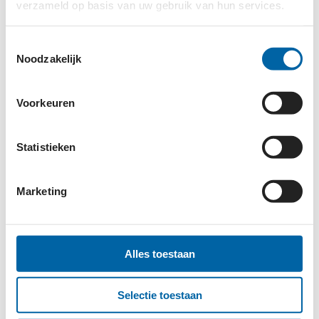
verzameld op basis van uw gebruik van hun services.
ICCO COOPERATION
Toestemmingsselectie
Noodzakelijk
IHH NL
Voorkeuren
Statistieken
IMPACT DIRECT
Marketing
INTERKERKELIJKE STICHTING ETHIOPIË-ERITREA
Alles toestaan
INTERNATIONAL CAMPAIGN FOR TIBET
Selectie toestaan