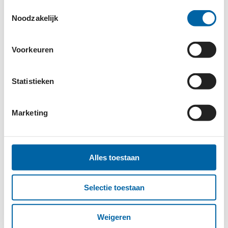
Toestemmingsselectie
VERBURG CHARITY FOUNDATION
Noodzakelijk
Voorkeuren
VERKAART FOUNDATION
Statistieken
VILLAGE OF PEACE
Marketing
VRIENDEN VAN ARIE
Alles toestaan
Selectie toestaan
VRIENDEN VAN GGA (GOD'S GOLDEN ACRE)
Weigeren