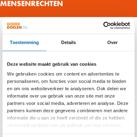
MENSENRECHTEN
Veel goede doelen zetten zich in voor een betere
wereld. Een wereld waarin iedereen gelijke rechten
Toestemming
Details
Over
heeft en in vrijheid kan leven. Zonder oorlog, zonder
honger, zonder angst. Help je mee?
Deze website maakt gebruik van cookies
Bekijk alle Goede Doelen in dit aandachtsgebied:
We gebruiken cookies om content en advertenties te
personaliseren, om functies voor social media te bieden
#
A
B
C
D
E
F
G
H
I
J
K
L
M
N
O
P
en om ons websiteverkeer te analyseren. Ook delen we
Q
R
S
T
U
V
W
X
Y
Z
informatie over uw gebruik van onze site met onze
partners voor social media, adverteren en analyse. Deze
partners kunnen deze gegevens combineren met andere
VELDWERK
informatie die u aan ze heeft verstrekt of die ze hebben
verzameld op basis van uw gebruik van hun services.