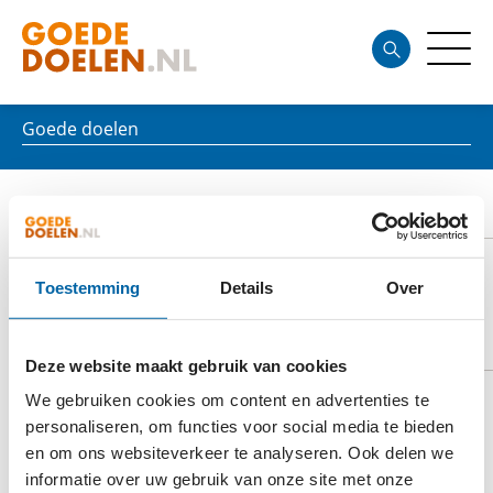
Goede doelen
JOHANNITER NEDERLAND
Toestemming
Details
Over
DOELSTELLING
Deze website maakt gebruik van cookies
We gebruiken cookies om content en advertenties te
personaliseren, om functies voor social media te bieden
Johanniter Nederland zet zich in voor diegenen die
en om ons websiteverkeer te analyseren. Ook delen we
door ziekte, ouderdom, een beperking of sociaal
informatie over uw gebruik van onze site met onze