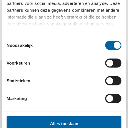
isolement minder vanzelfsprekend kunnen
partners voor social media, adverteren en analyse. Deze
meedoen in de samenleving. We nemen praktisch
partners kunnen deze gegevens combineren met andere
drempels weg, zorgen voor plezierige momenten
informatie die u aan ze heeft verstrekt of die ze hebben
en creëren een breed scala aan ontmoetingen.
verzameld op basis van uw gebruik van hun services.
Hiermee verrijken we het leven van alle
betrokkenen.
Toestemmingsselectie
Noodzakelijk
Voorkeuren
MEER WETEN OVER
Statistieken
JOHANNITER
NEDERLAND?
Marketing
Alles toestaan