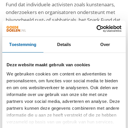
Fund dat individuele activisten zoals kunstenaars,
onderzoekers en organisatoren ondersteunt met
bijvoorbeeld rust- of sabbaticals, het Spark Fund dat
subsidies verstrekt aan kleine, zelfgeorganiseerde
feministische groepen in Nederland en het Caribisch
deel van het Koninkrijk, en het Solidarity Fund,
Toestemming
Details
Over
gericht op institutionele ontwikkelingssubsidies door
en voor vrouwen- en feministische fondsen.
Deze website maakt gebruik van cookies
4. Mama Cash zet zich in voor middelenmobilisatie
en het beïnvloeden van het
We gebruiken cookies om content en advertenties te
personaliseren, om functies voor social media te bieden
financieringsecosysteem door de bredere
en om ons websiteverkeer te analyseren. Ook delen we
donorgemeenschap en mondiale beleidsruimten
informatie over uw gebruik van onze site met onze
rechtstreeks te betrekken en te beïnvloeden, met
partners voor social media, adverteren en analyse. Deze
als doel om meer én kwalitatief betere geldstromen
partners kunnen deze gegevens combineren met andere
—flexibel, direct en voor de lange termijn—te
informatie die u aan ze heeft verstrekt of die ze hebben
sturen naar feministische graswortelbewegingen.
verzameld op basis van uw gebruik van hun services.