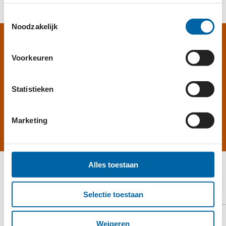
Toestemmingsselectie
Noodzakelijk
GEVEN AAN MAMA
Voorkeuren
CASH?
Statistieken
HELP MEE
Marketing
Alles toestaan
ERKENNINGSPASPOORT
Selectie toestaan
TOON PASPOORT
Weigeren