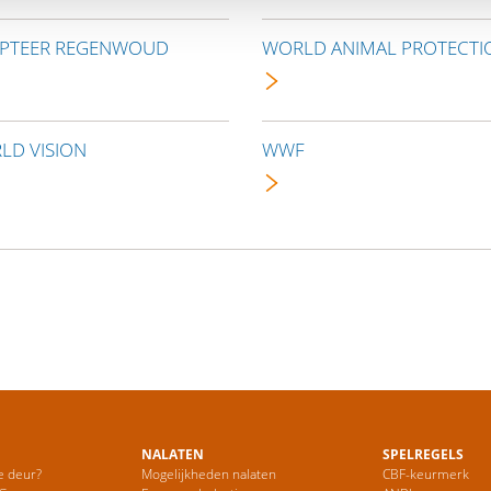
PTEER REGENWOUD
WORLD ANIMAL PROTECTI
LD VISION
WWF
NALATEN
SPELREGELS
e deur?
Mogelijkheden nalaten
CBF-keurmerk