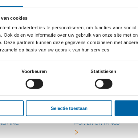
 van cookies
M
N
O
P
Q
R
S
T
U
V
W
X
Y
Z
HERSTEL
ent en advertenties te personaliseren, om functies voor social
. Ook delen we informatie over uw gebruik van onze site met on
e. Deze partners kunnen deze gegevens combineren met andere i
CHTING WERELDPADEN
WETLANDS INTERNATIONA
erzameld op basis van uw gebruik van hun services.
NDATION
Voorkeuren
Statistieken
DE GANZEN
WILDLANDS NATUUR- EN
EDUCATIE FONDS (WNEF)
Selectie toestaan
EN INC.
WOMEN ON WINGS