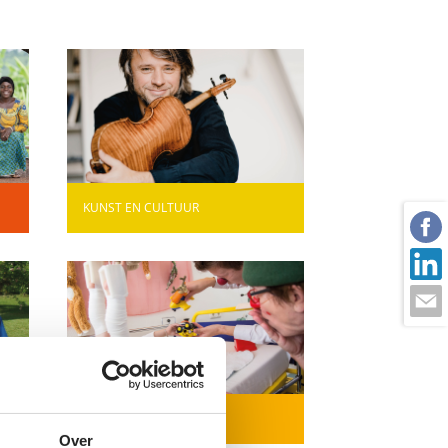
KUNST EN CULTUUR
G
WELZIJN
Over