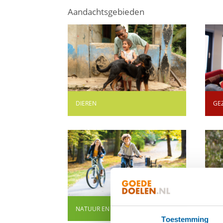
Aandachtsgebieden
DIEREN
GE
facebook
linkedin
mail
NATUUR EN MILIEU
ON
Toestemming