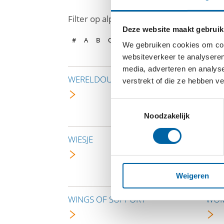
Filter op alphabet
Deze website maakt gebruik
#
A
B
C
D
E
F
G
H
I
J
K
L
We gebruiken cookies om cont
websiteverkeer te analyseren
media, adverteren en analys
WERELDOUDERS
STI
verstrekt of die ze hebben v
FOU
Toestemmingsselectie
Noodzakelijk
WIESJE
WIL
Weigeren
WINGS OF SUPPORT
WOM