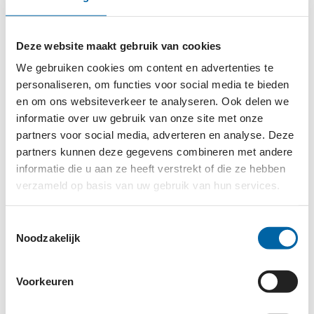
Projecten met Stichting Hulp Hond, Care4minds
en 22qMinded ten behoeve van therapie en
psychoeducatie.
Deze website maakt gebruik van cookies
Samenwerkingsverbanden met diverse
We gebruiken cookies om content en advertenties te
sportclubs door middel van verspreiding
personaliseren, om functies voor social media te bieden
Campagne "Omdat sporten niet vanzelfsprekend
en om ons websiteverkeer te analyseren. Ook delen we
informatie over uw gebruik van onze site met onze
is" om zo nog meer bekendheid te krijgen.
partners voor social media, adverteren en analyse. Deze
Bevorderen van onderzoek. O.a. naar het
partners kunnen deze gegevens combineren met andere
verkrijgen van meer inzicht van eventuele
informatie die u aan ze heeft verstrekt of die ze hebben
verbanden tussen de enorme verscheidenheid
verzameld op basis van uw gebruik van hun services.
aan symptomen en kenmerken, het stellen van
eerdere diagnose en het geven van handvatten
Toestemmingsselectie
aan ouders, verzorgers en zorgverleners naar
Noodzakelijk
aanleiding van de psychische problematiek
rondom het syndroom.
Voorkeuren