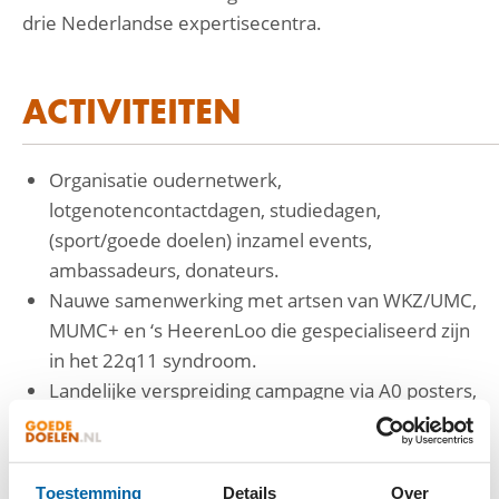
drie Nederlandse expertisecentra.
ACTIVITEITEN
Organisatie oudernetwerk,
lotgenotencontactdagen, studiedagen,
(sport/goede doelen) inzamel events,
ambassadeurs, donateurs.
Nauwe samenwerking met artsen van WKZ/UMC,
MUMC+ en ‘s HeerenLoo die gespecialiseerd zijn
in het 22q11 syndroom.
Landelijke verspreiding campagne via A0 posters,
flyers en een jaarlijks magazine. Zichtbaar op
trailers, via Social Media, projecten en
evenementen.
Toestemming
Details
Over