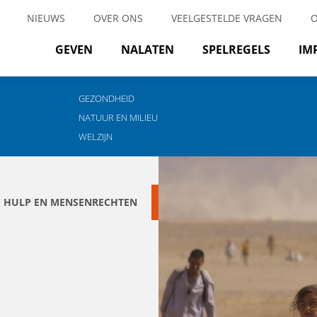
NIEUWS
OVER ONS
VEELGESTELDE VRAGEN
GEVEN
NALATEN
SPELREGELS
IM
GEZONDHEID
NATUUR EN MILIEU
WELZIJN
E HULP EN MENSENRECHTEN