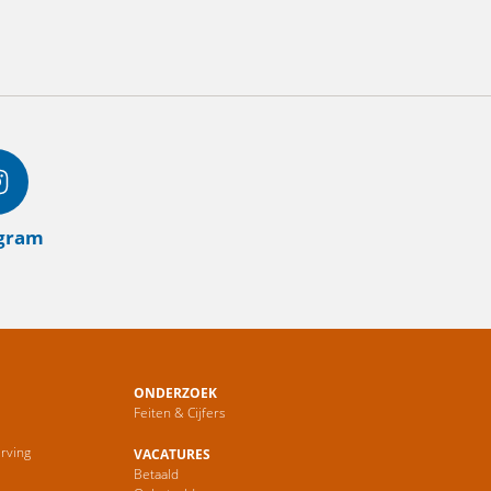
agram
ONDERZOEK
Feiten & Cijfers
rving
VACATURES
Betaald