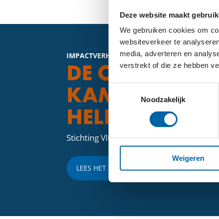
Deze website maakt gebruik
We gebruiken cookies om cont
websiteverkeer te analyseren
media, adverteren en analys
IMPACTVERHALEN
DE CRISIS IN
verstrekt of die ze hebben v
KAMEROEN: H
Toestemmingsselectie
Noodzakelijk
HELPEN
Stichting Vluchteling
Weigeren
LEES HET HELE VERHAAL