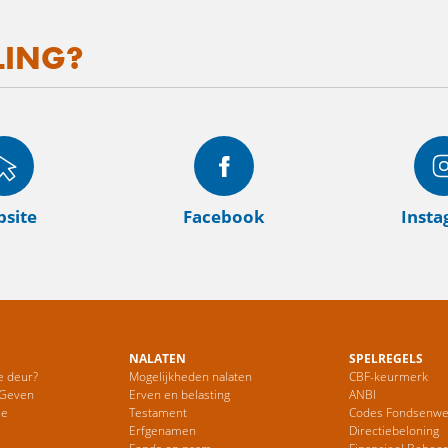
LING?
site
Facebook
Inst
NALATEN
SPELREGELS
e deur?
Mogelijkheden nalaten
CBF-keurmerk
 Geven
Erven en belasting
ANBI
ie
Testament
Codes Fondsenwe
Erfgenamen
Directiebeloning