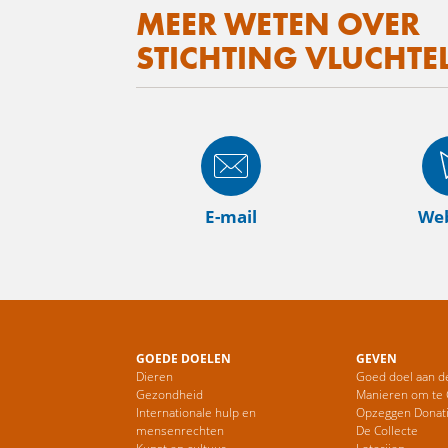
MEER WETEN OVER
STICHTING VLUCHTE
E-mail
Web
GOEDE DOELEN
GEVEN
Dieren
Goed doel aan d
Gezondheid
Manieren om te
Internationale hulp en
Opzeggen Donat
mensenrechten
De Collecte