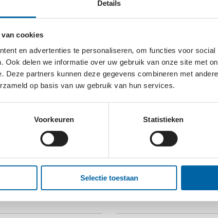
Details
 van cookies
M
N
O
P
Q
R
S
T
U
V
W
X
Y
Z
HERSTEL
ent en advertenties te personaliseren, om functies voor social
. Ook delen we informatie over uw gebruik van onze site met on
e. Deze partners kunnen deze gegevens combineren met andere i
YSPULLEN
BAKE FOR LIFE
erzameld op basis van uw gebruik van hun services.
Voorkeuren
Statistieken
TIMÉUS FONDS
BAS VAN DE GOOR
FOUNDATION
Selectie toestaan
 BATTEN!
STICHTING BEESTENBENDE