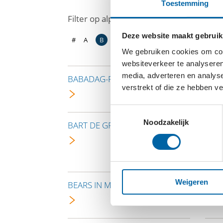
Toestemming
Filter op alphabet
Deze website maakt gebruik
#
A
B
C
D
E
F
G
H
I
J
K
L
We gebruiken cookies om cont
websiteverkeer te analyseren
media, adverteren en analys
BABADAG-ROEMENIË
BAB
verstrekt of die ze hebben v
Toestemmingsselectie
Noodzakelijk
BART DE GRAAFF FOUNDATION
BAR
Weigeren
BEARS IN MIND
BEAT