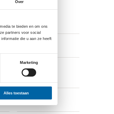
Over
 media te bieden en om ons
ze partners voor social
nformatie die u aan ze heeft
BARCODE FOR LIFE
Marketing
BE AWARE
Alles toestaan
BESCHERMDE WIEG