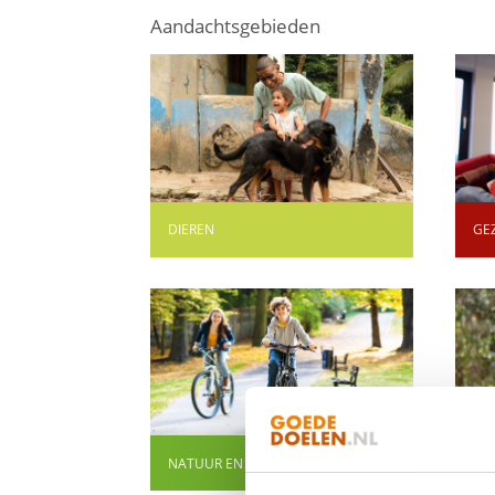
Aandachtsgebieden
DIEREN
GE
facebook
linkedin
mail
NATUUR EN MILIEU
ON