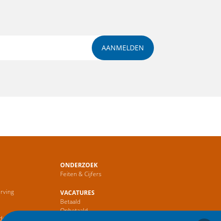
AANMELDEN
ONDERZOEK
Feiten & Cijfers
rving
VACATURES
Betaald
r
Onbetaald
de Sector