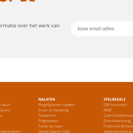
formatie over het werk van
NALATEN
SPELREGELS
e deur?
Mogelijkheden nalaten
CBF-keurmerk
 Geven
Erven en belasting
ANBI
ie
Testament
Codes Fondsenwe
Erfgenamen
Directiebeloning
Fonds op naam
Financieel Behee
ingvoordelen
Goede Doelen Gids
Samenwerking in 