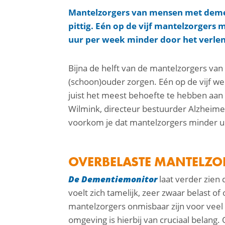
Mantelzorgers van mensen met demen
pittig. Eén op de vijf mantelzorger
uur per week minder door het verlen
Bijna de helft van de mantelzorgers va
(schoon)ouder zorgen. Eén op de vijf we
juist het meest behoefte te hebben aan b
Wilmink, directeur bestuurder Alzheim
facebook
voorkom je dat mantelzorgers minder ur
linkedin
mail
OVERBELASTE MANTELZO
De Dementiemonitor
laat verder zien 
voelt zich tamelijk, zeer zwaar belast o
mantelzorgers onmisbaar zijn voor veel
omgeving is hierbij van cruciaal belang.