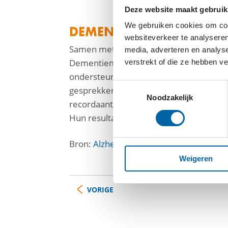
Deze website maakt gebruik
We gebruiken cookies om cont
DEMENTIEMONITOR 202
websiteverkeer te analyseren
Samen met het Nivel onderzoekt Alzhei
media, adverteren en analys
Dementiemonitor. De resultaten van de
verstrekt of die ze hebben v
ondersteuning voor mensen met dementi
Toestemmingsselectie
gesprekken met onder andere politici, 
Noodzakelijk
recordaantal van ruim 9.600 mantelzor
Hun resultaten verschijnen in een apart
Bron:
Alzheimer Nederland
Weigeren
VORIGE