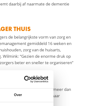
eemt daarbij af naarmate de dementie
GER THUIS
ers de belangrijkste vorm van zorg en
 casemanagement gemiddeld 16 weken en
uishouden, zorg van de huisarts,
ng. Wilmink: “Gezien de enorme druk op
orgers beter en sneller te organiseren”
 de vergrijzing stijgen naar meer dan
Over
l juist afneemt. Er zijn nu naar