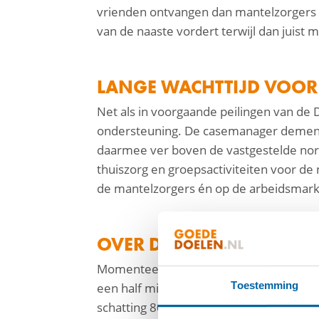
vrienden ontvangen dan mantelzorgers d
van de naaste vordert terwijl dan juist m
LANGE WACHTTIJD VOO
Net als in voorgaande peilingen van de
ondersteuning. De casemanager dementi
daarmee ver boven de vastgestelde norm
thuiszorg en groepsactiviteiten voor de
de mantelzorgers én op de arbeidsmarkt
OVER DEMENTIE
Momenteel zijn er in Nederland ongevee
Toestemming
een half miljoen in 2040. De druk op ma
schatting 800.000 mantelzorgers in Ne