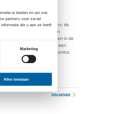
 media te bieden en om ons
ze partners voor social
n en wensen van mantelzorgers: de
nformatie die u aan ze heeft
nten én kansen om de zorg en
land gebruikt deze uitkomsten in de
en te komen. Dit keer vulden een
Marketing
mentie mee aan de Dementiemonitor.
Alles toestaan
VOLGENDE