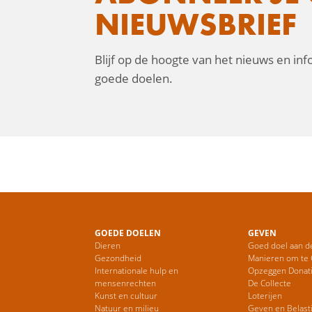
NIEUWSBRIEF
Blijf op de hoogte van het nieuws en in
goede doelen.
GOEDE DOELEN
GEVEN
Dieren
Goed doel aan d
Gezondheid
Manieren om te
Internationale hulp en
Opzeggen Donat
mensenrechten
De Collecte
Kunst en cultuur
Loterijen
Natuur en milieu
Geven en Belast