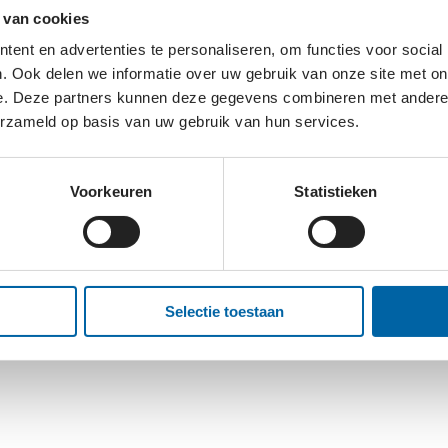
 van cookies
ent en advertenties te personaliseren, om functies voor social
4
. Ook delen we informatie over uw gebruik van onze site met on
mer Nederland iedere twee jaar de ervaringen, behoefte
e. Deze partners kunnen deze gegevens combineren met andere i
 Dementiemonitor geven een helder beeld van de knelpu
erzameld op basis van uw gebruik van hun services.
e en hun mantelzorgers te verbeteren. Alzheimer Neder
zorgverzekeraars en gemeenten om tot gerichte oplossing
Voorkeuren
Statistieken
gers de vragenlijst in. Ook deden 1.100 mensen met de
 rapport.
Selectie toestaan