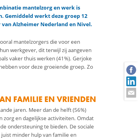
binatie mantelzorg en werk is
en. Gemiddeld werkt deze groep 12
r van Alzheimer Nederland en Nivel.
vooral mantelzorgers die voor een
un werkgever, dit terwijl zij aangeven
zoals vaker thuis werken (41%). Gerjoke
 hebben voor deze groeiende groep. Zo
N FAMILIE EN VRIENDEN
aande jaren. Meer dan de helft (56%)
n zorg en dagelijkse activiteiten. Omdat
de ondersteuning te bieden. De sociale
 juist minder hulp van familie en