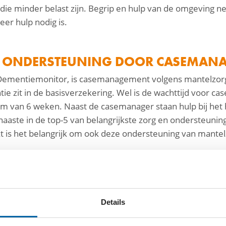
ie minder belast zijn. Begrip en hulp van de omgeving n
eer hulp nodig is.
R ONDERSTEUNING DOOR CASEMANA
 Dementiemonitor, is casemanagement volgens mantelzorg
e zit in de basisverzekering. Wel is de wachttijd voor
 van 6 weken. Naast de casemanager staan hulp bij het h
 naaste in de top-5 van belangrijkste zorg en ondersteuni
 is het belangrijk om ook deze ondersteuning van mantelz
r 300.000 mensen met dementie. Dit aantal zal mede door
Details
ntelzorgers neemt hierdoor toe aangezien het zorgpersonee
derland die voor een naaste met dementie zorgen.