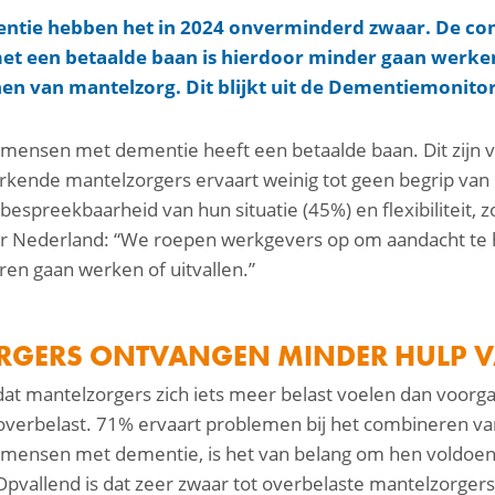
tie hebben het in 2024 onverminderd zwaar. De com
s met een betaalde baan is hierdoor minder gaan werk
en van mantelzorg. Dit blijkt uit de Dementiemonito
n mensen met dementie heeft een betaalde baan. Dit zijn 
rkende mantelzorgers ervaart weinig tot geen begrip van h
espreekbaarheid van hun situatie (45%) en flexibiliteit, 
er Nederland: “We roepen werkgevers op om aandacht te
en gaan werken of uitvallen.”
RGERS ONTVANGEN MINDER HULP VA
dat mantelzorgers zich iets meer belast voelen dan voorg
f overbelast. 71% ervaart problemen bij het combineren va
 mensen met dementie, is het van belang om hen voldoen
 Opvallend is dat zeer zwaar tot overbelaste mantelzorgers