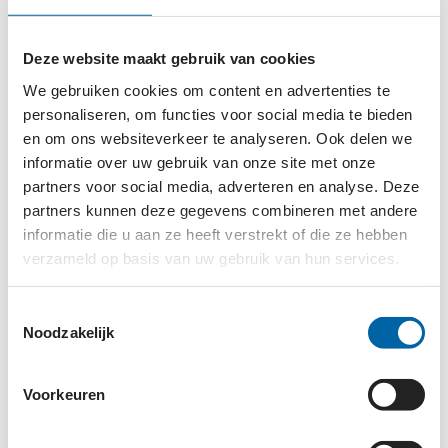
biedt, maakt dat we in kunnen spelen op de
uiteenlopende behoeftes in beide landen. In Syrië
was het voor veel mensen al moeilijk om aan
Deze website maakt gebruik van cookies
voldoende voedsel te komen vóór de aardbeving.
We gebruiken cookies om content en advertenties te
Daarna is de situatie verder verslechterd, onder
personaliseren, om functies voor social media te bieden
andere door een torenhoge inflatie. De
en om ons websiteverkeer te analyseren. Ook delen we
informatie over uw gebruik van onze site met onze
hulporganisaties hebben grootschalig ingezet op het
partners voor social media, adverteren en analyse. Deze
uitdelen van voedsel, in de vorm van maaltijden,
partners kunnen deze gegevens combineren met andere
voedselpakketten en diverse cash-projecten. In
informatie die u aan ze heeft verstrekt of die ze hebben
Turkije was onder andere een groot waterprobleem
verzameld op basis van uw gebruik van hun services.
ontstaan. Daar hebben we inmiddels een
waterzuiveringsinstallatie kunnen repareren die
Toestemmingsselectie
duizenden mensen in de regio weer van schoon
Noodzakelijk
water voorziet. We blijven doorgaan met onze
activiteiten in beide landen. “Door het extreme
Voorkeuren
winterweer hebben we momenteel extra hulp
ingezet voor die mensen die helaas nog in