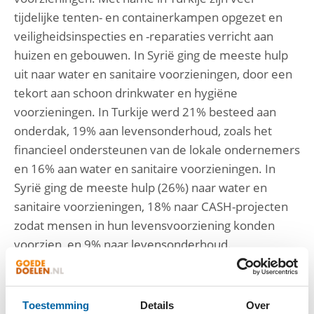
tijdelijke tenten- en containerkampen opgezet en
veiligheidsinspecties en -reparaties verricht aan
huizen en gebouwen. In Syrië ging de meeste hulp
uit naar water en sanitaire voorzieningen, door een
tekort aan schoon drinkwater en hygiëne
voorzieningen. In Turkije werd 21% besteed aan
onderdak, 19% aan levensonderhoud, zoals het
financieel ondersteunen van de lokale ondernemers
en 16% aan water en sanitaire voorzieningen. In
Syrië ging de meeste hulp (26%) naar water en
sanitaire voorzieningen, 18% naar CASH-projecten
zodat mensen in hun levensvoorziening konden
voorzien, en 9% naar levensonderhoud.
Michiel Servaes, actievoorzitter Giro555: “De
expertise die elke hulporganisatie namens Giro555
Toestemming
Details
Over