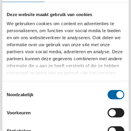
paddentrek op één van de locaties waar padden de
weg oversteken. Met mijn vrijwilligers heb ik een
Deze website maakt gebruik van cookies
app-groep. Dagelijks laten we elkaar weten hoeveel
We gebruiken cookies om content en advertenties te
padden, kikkers en salamanders we redden. We
personaliseren, om functies voor social media te bieden
pakken niet elke pad op: alleen als er gevaar dreigt
en om ons websiteverkeer te analyseren. Ook delen we
van naderend verkeer, brengen we ze naar de
informatie over uw gebruik van onze site met onze
overkant. Daarnaast bestaat ons werk uit het
partners voor social media, adverteren en analyse. Deze
voorlichten van voorbijgangers. Vrijwilligerswerk
partners kunnen deze gegevens combineren met andere
informatie die u aan ze heeft verstrekt of die ze hebben
geeft mij veel voldoening: ik kom direct in contact
verzameld op basis van uw gebruik van hun services.
met dieren en ik ben tegelijkertijd lekker buiten in
de natuur!'
Toestemmingsselectie
Noodzakelijk
Voorkeuren
DIERENBESCHERMING
Statistieken