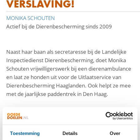
VERSLAVING!
MONIKA SCHOUTEN
Actief bij de Dierenbescherming sinds 2009
Naast haar baan als secretaresse bij de Landelijke
Inspectiedienst Dierenbescherming, doet Monika
Schouten vrijwilligerswerk bij een dierenambulance
en laat ze honden uit voor de Uitlaatservice van
Dierenbescherming Haaglanden. Ook helpt ze mee
met de jaarlijkse paddentrek in Den Haag.
'In 2009 deed ik voor het eerst mee. Het is echt een
verslaving, padden zijn enorm leuke diertjes. Als je
ze kunt helpen om veilig de weg over te steken,
Toestemming
Details
Over
geeft dat een kick. Sinds 2013 coördineer ik de