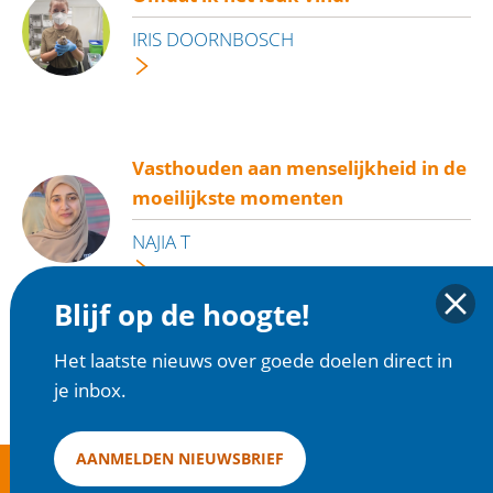
IRIS DOORNBOSCH
Vasthouden aan menselijkheid in de
moeilijkste momenten
NAJIA T
Blijf op de hoogte!
OVERZICHT
Het laatste nieuws over goede doelen direct in
je inbox.
AANMELDEN NIEUWSBRIEF
goededoelen.nl is een initiatief van Goede Doelen Nederland |
Disclaimer en
Privacy
|
Cookies
| Copyright 2025