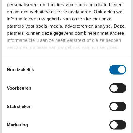
personaliseren, om functies voor social media te bieden
Via vrienden kwam ik in contact met het
en om ons websiteverkeer te analyseren. Ook delen we
Revalidatiefonds en raakte enthousiast over de
informatie over uw gebruik van onze site met onze
organisatie en de actuele uitdagingen. Het fonds
partners voor social media, adverteren en analyse. Deze
moet steeds meer inhou­delijk en vaker
partners kunnen deze gegevens combineren met andere
communiceren met donateurs en betrokkenen om
informatie die u aan ze heeft verstrekt of die ze hebben
ze blijvend te kunnen binden. Hierbij zijn
verzameld op basis van uw gebruik van hun services.
automatisering en internet van essentieel belang. Ik
denk met mijn ICT-achtergrond een zinvolle inbreng
Toestemmingsselectie
te kunnen geven aan dit proces. Het geeft me veel
Noodzakelijk
voldoening om met ple­zier te kunnen bijdragen aan
een wereld waarin mensen met een handicap
Voorkeuren
kunnen deelnemen aan de maatschappij.'
Statistieken
Marketing