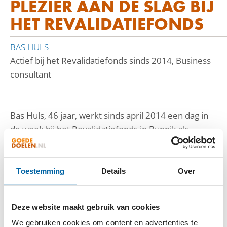
PLEZIER AAN DE SLAG BIJ
HET REVALIDATIEFONDS
BAS HULS
Actief bij het Revalidatiefonds sinds 2014, Business
consultant
Bas Huls, 46 jaar, werkt sinds april 2014 een dag in
de week bij het Revalidatiefonds in Bunnik als
vrijwilliger. 'In mijn directe om­geving heb ik recent
gezien dat je plotseling door een ongeluk of ziekte
afhankelijk wordt van hulp van anderen. Daardoor
Toestemming
Details
Over
werd ik me meer bewust van het belang van
vrijwilligers en wilde me gaan inzetten voor goede
Deze website maakt gebruik van cookies
doelen.
We gebruiken cookies om content en advertenties te