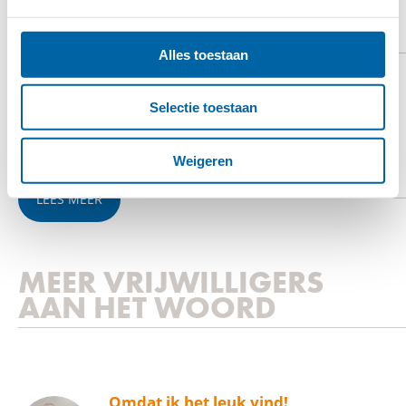
HANDICAPNL
Alles toestaan
Stichting HandicapNL stopt niet tot iedereen in
Selectie toestaan
Nederland met een handicap een normaal dagelijks
leven kan leiden.
Weigeren
LEES MEER
MEER VRIJWILLIGERS
AAN HET WOORD
Omdat ik het leuk vind!