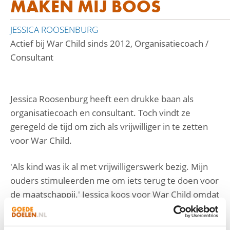
MAKEN MIJ BOOS
JESSICA ROOSENBURG
Actief bij War Child sinds 2012, Organisatiecoach /
Consultant
Jessica Roosenburg heeft een drukke baan als
organisatie­coach en consultant. Toch vindt ze
geregeld de tijd om zich als vrijwilliger in te zetten
voor War Child.
'Als kind was ik al met vrij­willigerswerk bezig. Mijn
ouders stimuleerden me om iets terug te doen voor
de maatschappij.' Jessica koos voor War Child omdat
ze wil opkomen voor de meest kwetsbaren in de
samen­leving: kinderen in oorlogsgebie­den. 'Ik heb