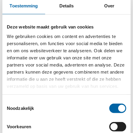
een sterk recht­vaardigheidsgevoel. Onrecht en
Toestemming
Details
Over
onmacht maken mij boos. Deze energie zet ik graag
om in iets positiefs. En dat kan ik kwijt bij War Child.'
Deze website maakt gebruik van cookies
Voor War Child bezoekt ze scho­len en bedrijven in
We gebruiken cookies om content en advertenties te
Noord-Neder­land. Een leerzame, dankbare, maar
personaliseren, om functies voor social media te bieden
ook gezellige taak. 'Het vertellen van verhalen over
en om ons websiteverkeer te analyseren. Ook delen we
informatie over uw gebruik van onze site met onze
oor­logskinderen is verdrietig en raakt altijd. Maar
partners voor social media, adverteren en analyse. Deze
daarna richten we ons op de oplossing. En praten we
partners kunnen deze gegevens combineren met andere
over wat we allemaal wél kunnen doen. Dan wordt
informatie die u aan ze heeft verstrekt of die ze hebben
het altijd een vrolijke boel. En dat is oké!'
verzameld op basis van uw gebruik van hun services.
Toestemmingsselectie
Noodzakelijk
Voorkeuren
WAR CHILD