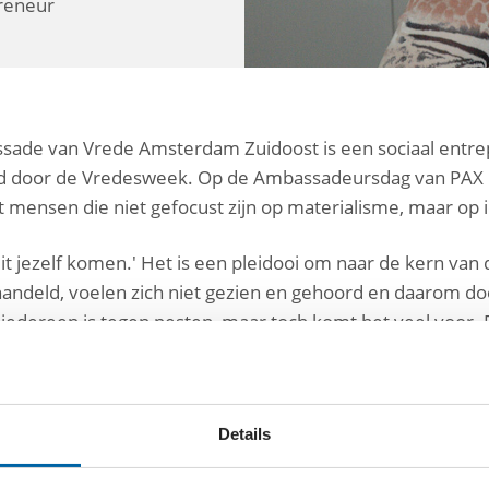
preneur
ssade van Vrede Amster­dam Zuidoost is een sociaal entre
eerd door de Vredesweek. Op de Ambassa­deursdag van PAX
 mensen die niet gefocust zijn op materialisme, maar op i
it jezelf komen.' Het is een pleidooi om naar de kern va
ndeld, voe­len zich niet gezien en gehoord en daarom doen
, iedereen is tegen pesten, maar toch komt het veel voor. B
Ja, maar dat was een grapje.’ Maar dan vult die ander in wa
elkaar luistert, kom je tot een begin van echte vrede.'
Details