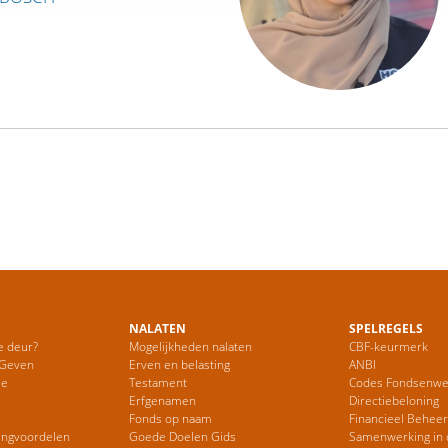
NALATEN
SPELREGELS
e deur?
Mogelijkheden nalaten
CBF-keurmerk
 Geven
Erven en belasting
ANBI
ie
Testament
Codes Fondsenwe
Erfgenamen
Directiebeloning
Fonds op naam
Financieel Behee
ingvoordelen
Goede Doelen Gids
Samenwerking in 