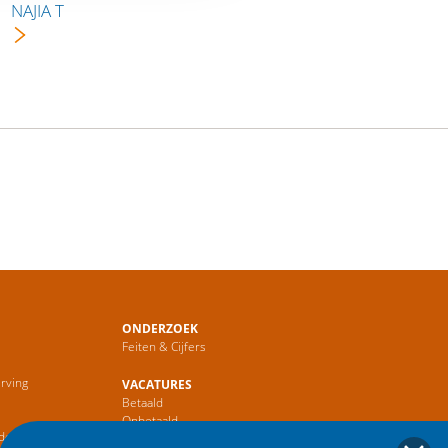
NAJIA T
ONDERZOEK
Feiten & Cijfers
rving
VACATURES
Betaald
r
Onbetaald
de Sector