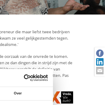
preneur die maar liefst twee bedrijven
 kwam ze veel gelijkgestemden tegen.
dealisme.'
n de oorzaak van de onvrede te komen.
 ze dan dingen die in strijd zijn met de
lijkbaar verschilt de definitie van
t jij als een grapje moet opvatten. Pas
Over