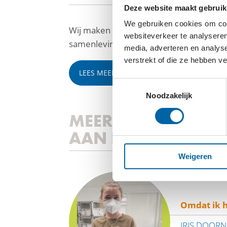
Deze website maakt gebruik
We gebruiken cookies om cont
Wij maken werk van vrede door het bes
websiteverkeer te analyseren
samenlevingen.
media, adverteren en analys
verstrekt of die ze hebben v
LEES MEER
Toestemmingsselectie
Noodzakelijk
MEER VRIJWILLIGE
AAN HET WOORD
Weigeren
Omdat ik h
IRIS DOOR