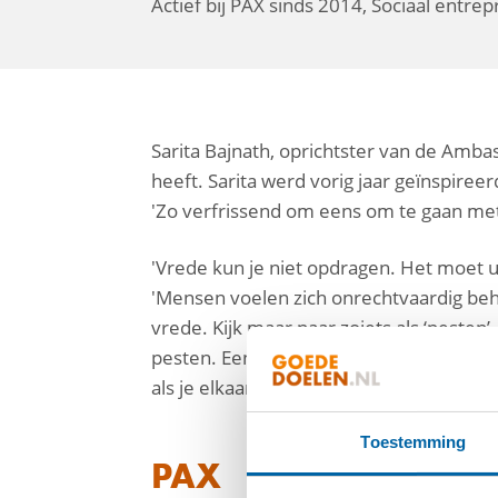
Actief bij PAX sinds 2014, Sociaal entre
Sarita Bajnath, oprichtster van de Amba
heeft. Sarita werd vorig jaar geïnspir
'Zo ver­frissend om eens om te gaan met
facebook
'Vrede kun je niet opdragen. Het moet u
linkedin
'Mensen voelen zich onrechtvaardig beha
vrede. Kijk maar naar zoiets als ‘pesten’
mail
pesten. Een ander zegt zo gemakkelijk: ‘
als je elkaar serieus neemt en écht naar 
Toestemming
PAX