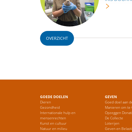
OVERZICHT
GOEDE DOELEN
GEVEN
Dieren
Goed doel aan d
Gezondheid
Manieren om te
Internationale hulp en
Opzeggen Donat
mensenrechten
De Collecte
Kunst en cultuur
Loterijen
Natuur en milieu
Geven en Belast