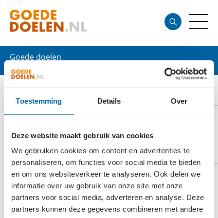
Goede doelen
ADVOCATEN VOOR MALAWI
Toestemming
Details
Over
Deze website maakt gebruik van cookies
DOELSTELLING
We gebruiken cookies om content en advertenties te
personaliseren, om functies voor social media te bieden
en om ons websiteverkeer te analyseren. Ook delen we
informatie over uw gebruik van onze site met onze
Advocaten voor Malawi zamelt Geld in voor goede
partners voor social media, adverteren en analyse. Deze
doelen in Malawi. We richten ons vooral op het
partners kunnen deze gegevens combineren met andere