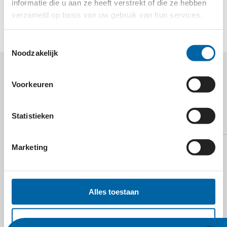
verbeteren van het leven van (wees)kinderen en de
informatie die u aan ze heeft verstrekt of die ze hebben
onderwijsmogelijkheden.
verzameld op basis van uw gebruik van hun services.
Toestemmingsselectie
Noodzakelijk
MEER WETEN OVER
Voorkeuren
ADVOCATEN VOOR
MALAWI?
Statistieken
Marketing
Alles toestaan
E-mail
Selectie toestaan