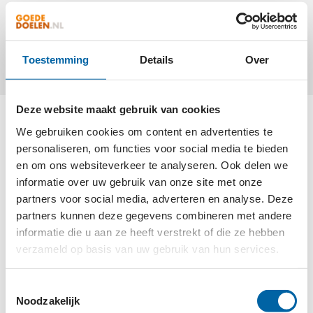
makkelijk contact kan opnemen wanneer hij/zij
vragen heeft over een specifiek goed doel.
Toestemming
Details
Over
Deze website maakt gebruik van cookies
We gebruiken cookies om content en advertenties te
De gids geeft informatie over de fiscale wetgeving
personaliseren, om functies voor social media te bieden
en verschillende manieren van nalaten en
en om ons websiteverkeer te analyseren. Ook delen we
schenken. Daarnaast bevat de gids beschrijvingen
informatie over uw gebruik van onze site met onze
van de missie en de activiteiten van ruim 300 goede
partners voor social media, adverteren en analyse. Deze
doelen. Voor alle goede doelen in de gids geldt dat
partners kunnen deze gegevens combineren met andere
zij in het bezit zijn van de
CBF-Erkenning
zijn of de
informatie die u aan ze heeft verstrekt of die ze hebben
verzameld op basis van uw gebruik van hun services.
Erkenning bij het CBF hebben aangevraagd. Alle
goede doelen die in deze gids zijn opgenomen zijn
Toestemmingsselectie
lid van de brancheorganisatie
Goede Doelen
Noodzakelijk
Nederland
.