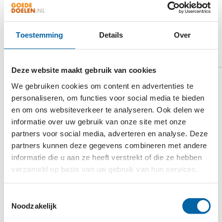
ZELF COLLECTANT
Toestemming
Details
Over
WORDEN
Deze website maakt gebruik van cookies
Een collecte is nog steeds de meest gewaardeerde
We gebruiken cookies om content en advertenties te
manier om een goed doel te steunen. Geven via de
personaliseren, om functies voor social media te bieden
collecte is anoniem, snel en eenvoudig. Contant geld
en om ons websiteverkeer te analyseren. Ook delen we
informatie over uw gebruik van onze site met onze
blijft onmisbaar voor de collecte, maar mensen
partners voor social media, adverteren en analyse. Deze
hebben steeds minder contant geld in huis. Daarom
partners kunnen deze gegevens combineren met andere
bieden de collecterende goede doelen naast de
informatie die u aan ze heeft verstrekt of die ze hebben
vertrouwde collectebus ook de mogelijkheid om via
verzameld op basis van uw gebruik van hun services.
een QR-code te doneren. Dit is net zo makkelijk,
anoniem en veilig als contant geld in de collectebus.
Toestemmingsselectie
Er zijn 25 landelijk collecterende goede doelen. Als
Noodzakelijk
je wilt weten welke goed doel in een bepaalde week