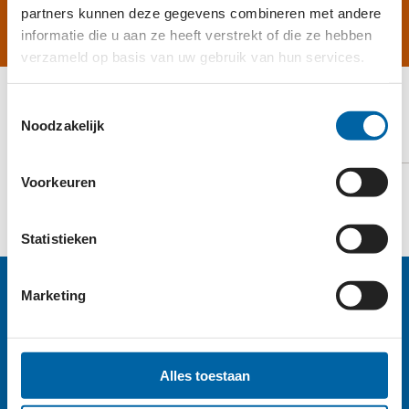
partners kunnen deze gegevens combineren met andere
informatie die u aan ze heeft verstrekt of die ze hebben
verzameld op basis van uw gebruik van hun services.
Toestemmingsselectie
Noodzakelijk
ERKENNINGSPASPOORT
Voorkeuren
TOON PASPOORT
Statistieken
Marketing
Alles toestaan