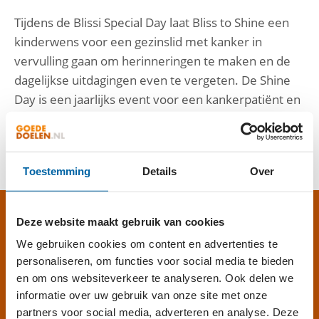
Tijdens de Blissi Special Day laat Bliss to Shine een
kinderwens voor een gezinslid met kanker in
vervulling gaan om herinneringen te maken en de
dagelijkse uitdagingen even te vergeten. De Shine
Day is een jaarlijks event voor een kankerpatiënt en
het gezin, omdat niet alleen de patiënt, maar het
hele gezin dagelijks dealt met de ziekte kanker.
Toestemming
Details
Over
Deze website maakt gebruik van cookies
GEVEN AAN BLISS TO
We gebruiken cookies om content en advertenties te
SHINE?
personaliseren, om functies voor social media te bieden
en om ons websiteverkeer te analyseren. Ook delen we
informatie over uw gebruik van onze site met onze
partners voor social media, adverteren en analyse. Deze
HELP MEE