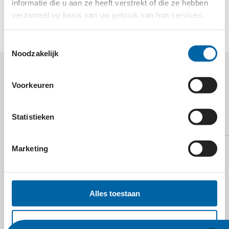
landen waar brandweerorganisaties onze hulp goed
informatie die u aan ze heeft verstrekt of die ze hebben
kunnen gebruiken.
verzameld op basis van uw gebruik van hun services.
Toestemmingsselectie
Noodzakelijk
MEER WETEN OVER
Voorkeuren
BRANDWEER ZONDER
GRENZEN?
Statistieken
Marketing
Alles toestaan
E-mail
Selectie toestaan