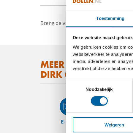
Toestemming
Breng de vreugde van muziek naar me
Deze website maakt gebruik
We gebruiken cookies om cont
websiteverkeer te analyseren
MEER WETEN OVER
media, adverteren en analys
facebook
verstrekt of die ze hebben v
DIRK GAASBEEK STI
linkedin
Toestemmingsselectie
mail
Noodzakelijk
E-mail
Web
Weigeren