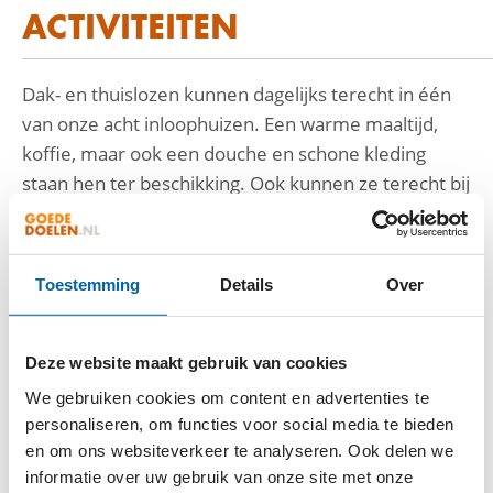
ACTIVITEITEN
Dak- en thuislozen kunnen dagelijks terecht in één
van onze acht inloophuizen. Een warme maaltijd,
koffie, maar ook een douche en schone kleding
staan hen ter beschikking. Ook kunnen ze terecht bij
onze maatschappelijk werkers of meedoen aan
werk- en activeringsprojecten.
Onze 1000 vrijwilligers zetten zich in voor mensen
Toestemming
Details
Over
met financiële problemen, vereenzaamde mensen
of mensen met drugsproblemen. Voorop staat de
zelfredzaamheid van onze klanten: zelf leren vissen
Deze website maakt gebruik van cookies
in plaats van een vis te geven.
We gebruiken cookies om content en advertenties te
personaliseren, om functies voor social media te bieden
en om ons websiteverkeer te analyseren. Ook delen we
VIDEO
informatie over uw gebruik van onze site met onze