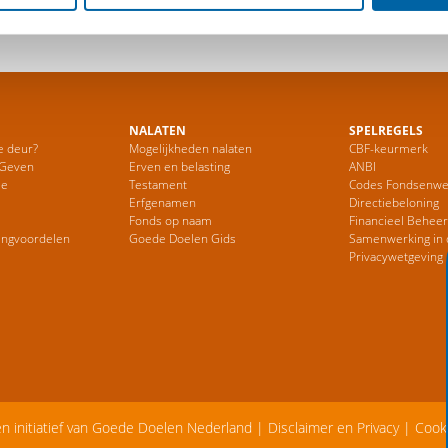
NALATEN
SPELREGELS
e deur?
Mogelijkheden nalaten
CBF-keurmerk
 Geven
Erven en belasting
ANBI
ie
Testament
Codes Fondsenwe
Erfgenamen
Directiebeloning
Fonds op naam
Financieel Behee
ingvoordelen
Goede Doelen Gids
Samenwerking in 
Privacywetgeving
en initiatief van Goede Doelen Nederland |
Disclaimer en Privacy
|
Cook