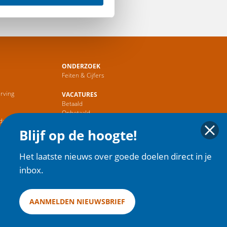
ONDERZOEK
Feiten & Cijfers
rving
VACATURES
Betaald
r
Onbetaald
de Sector
Blijf op de hoogte!
HOME
Het laatste nieuws over goede doelen direct in je
inbox.
AANMELDEN NIEUWSBRIEF
ies
| Copyright 2025