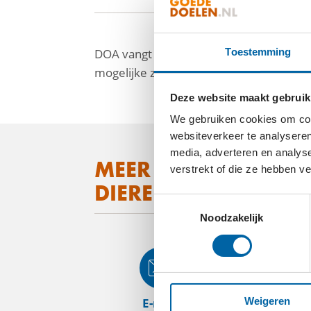
DOA vangt zwerfdieren (hond, kat en kon
Toestemming
mogelijke zorg om snelle herplaatsing t
Deze website maakt gebruik
We gebruiken cookies om cont
websiteverkeer te analyseren
media, adverteren en analys
facebook
MEER WETEN OVER
verstrekt of die ze hebben v
linkedin
DIERENOPVANGCEN
Toestemmingsselectie
mail
Noodzakelijk
E-mail
Web
Weigeren