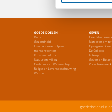
GOEDE DOELEN
GEVEN
Dieren
Goed doel aan d
Gezondheid
Manieren om te
Internationale hulp en
Opzeggen Donat
mensenrechten
De Collecte
Kunst en cultuur
Loterijen
Natuur en milieu
Geven en Belast
Onderwijs en Wetenschap
Vrijwilligerswerk
Religie en Levensbeschouwing
Welzijn
goededoelen.nl is e