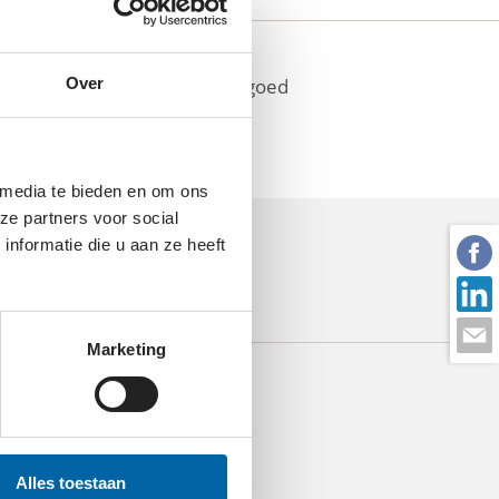
 Ook verleent de stichting zo goed
Over
 media te bieden en om ons
ze partners voor social
nformatie die u aan ze heeft
Marketing
Alles toestaan