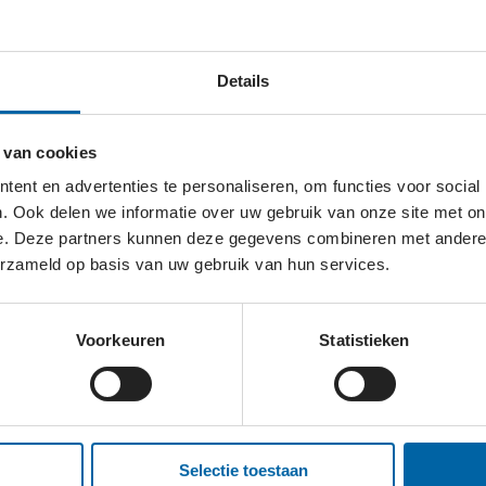
ijn) op en dieren die mishandeld of zonder eigenaar zijn.
Details
e bevorderen.
 van cookies
ent en advertenties te personaliseren, om functies voor social
. Ook delen we informatie over uw gebruik van onze site met on
e. Deze partners kunnen deze gegevens combineren met andere i
erzameld op basis van uw gebruik van hun services.
TRUM AMSTERDAM?
Voorkeuren
Statistieken
site
Selectie toestaan