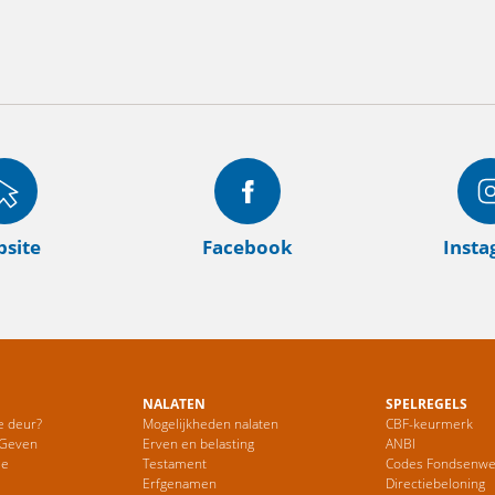
site
Facebook
Inst
NALATEN
SPELREGELS
e deur?
Mogelijkheden nalaten
CBF-keurmerk
 Geven
Erven en belasting
ANBI
ie
Testament
Codes Fondsenwe
Erfgenamen
Directiebeloning