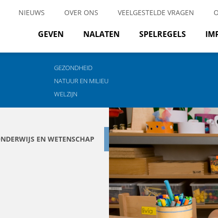
NIEUWS
OVER ONS
VEELGESTELDE VRAGEN
GEVEN
NALATEN
SPELREGELS
IM
GEZONDHEID
NATUUR EN MILIEU
WELZIJN
NDERWIJS EN WETENSCHAP