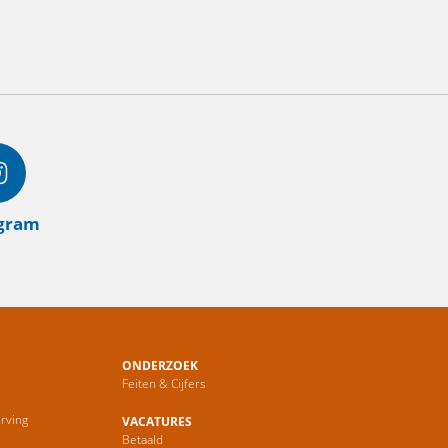
agram
ONDERZOEK
Feiten & Cijfers
rving
VACATURES
Betaald