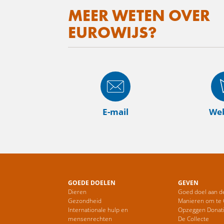
MEER WETEN OVER
EUROWIJS?
E-mail
Web
GOEDE DOELEN
GEVEN
Dieren
Goed doel aan d
Gezondheid
Manieren om te
Internationale hulp en
Opzeggen Donat
mensenrechten
De Collecte