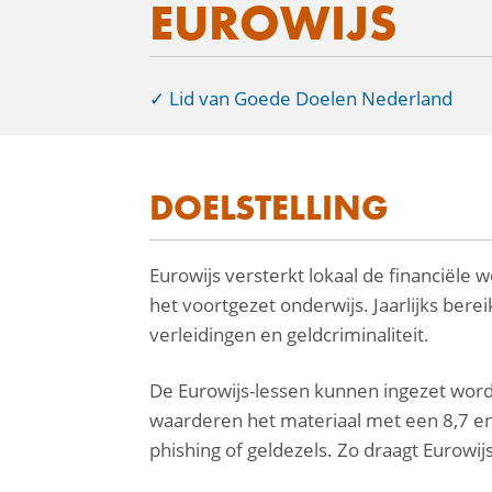
EUROWIJS
Lid van Goede Doelen Nederland
DOELSTELLING
facebook
Eurowijs versterkt lokaal de financiële 
linkedin
het voortgezet onderwijs. Jaarlijks bere
mail
verleidingen en geldcriminaliteit.
De Eurowijs-lessen kunnen ingezet wor
waarderen het materiaal met een 8,7 en z
phishing of geldezels. Zo draagt Eurowij