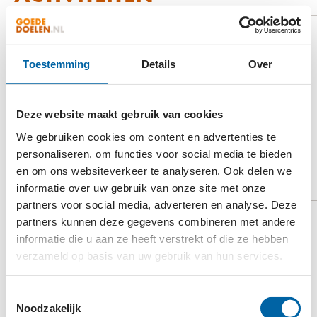
Bevrijdingen
Straffeloosheid bestrijden
Toestemming
Details
Over
Acute nazorg
Speciale programma's zoals de School for Justice
en Smart Rescue
Deze website maakt gebruik van cookies
We gebruiken cookies om content en advertenties te
personaliseren, om functies voor social media te bieden
VIDEO
en om ons websiteverkeer te analyseren. Ook delen we
informatie over uw gebruik van onze site met onze
BEKIJK OP YOUTUBE
partners voor social media, adverteren en analyse. Deze
partners kunnen deze gegevens combineren met andere
informatie die u aan ze heeft verstrekt of die ze hebben
verzameld op basis van uw gebruik van hun services.
Toestemmingsselectie
Noodzakelijk