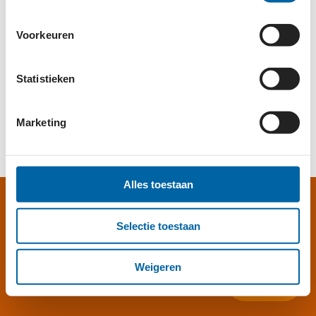
Voorkeuren
Statistieken
Accepteer
onze cookies
om deze inhoud te kunnen
bekijken.
Marketing
Alles toestaan
GEVEN AAN FREE A GIRL?
Selectie toestaan
Weigeren
HELP MEE