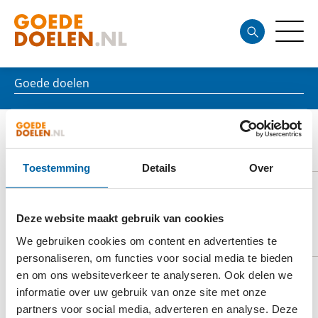
Goede doelen
FUND FOR EXCELLENCE OF THE
ROYAL CONSERVATOIRE
Toestemming
Details
Over
Deze website maakt gebruik van cookies
DOELSTELLING
We gebruiken cookies om content en advertenties te
personaliseren, om functies voor social media te bieden
en om ons websiteverkeer te analyseren. Ook delen we
informatie over uw gebruik van onze site met onze
Fund for Excellence of the Royal Conservatoire
partners voor social media, adverteren en analyse. Deze
steunt jonge talenten aan het Koninklijk