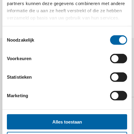
partners kunnen deze gegevens combineren met andere
Conservatorium en draagt zo bij aan de ontwikkeling
informatie die u aan ze heeft verstrekt of die ze hebben
van het muziek- en dansklimaat in Nederland.
verzameld op basis van uw gebruik van hun services.
Toestemmingsselectie
Noodzakelijk
MEER WETEN OVER
Voorkeuren
FUND FOR EXCELLENCE OF
THE ROYAL
Statistieken
CONSERVATOIRE?
Marketing
Alles toestaan