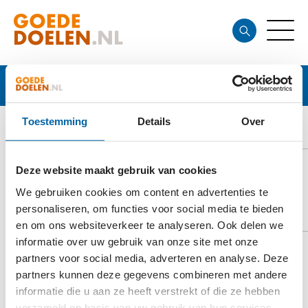
Goede doelen
Toestemming
Details
Over
HOGE VELUWE FONDS
Deze website maakt gebruik van cookies
We gebruiken cookies om content en advertenties te
DOELSTELLING
personaliseren, om functies voor social media te bieden
en om ons websiteverkeer te analyseren. Ook delen we
informatie over uw gebruik van onze site met onze
partners voor social media, adverteren en analyse. Deze
Fondsenwerving t.b.v. Het Nationale Park De Hoge
partners kunnen deze gegevens combineren met andere
Veluwe met als doel het in zelfstandigheid
informatie die u aan ze heeft verstrekt of die ze hebben
verzameld op basis van uw gebruik van hun services.