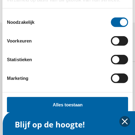
behouden van natuur, kunst & architectuur.
Toestemmingsselectie
Noodzakelijk
MEER WETEN OVER
Voorkeuren
HOGE VELUWE FONDS?
Statistieken
Marketing
E-mail
Alles toestaan
Blijf op de hoogte!
Selectie toestaan
Website