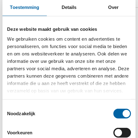
Toestemming
Details
Over
ICT is een in 1988 in Washington opgerichte
organisatie zonder winstoogmerk. In 1999 is in
Deze website maakt gebruik van cookies
Amsterdam het Europese kantoor geopend. ICT
We gebruiken cookies om content en advertenties te
Europe werkt aan het beïnvloeden van het beleid
personaliseren, om functies voor social media te bieden
ten aanzien van Tibet van Europese regeringen en
en om ons websiteverkeer te analyseren. Ook delen we
de VN om te zorgen voor grotere politieke steun
informatie over uw gebruik van onze site met onze
voor de Tibetaanse kwestie. ICT promoot de
partners voor social media, adverteren en analyse. Deze
inspanningen van de Dalai Lama om door een
partners kunnen deze gegevens combineren met andere
dialoog met de Chinese leiders een vreedzame
informatie die u aan ze heeft verstrekt of die ze hebben
verzameld op basis van uw gebruik van hun services.
oplossing voor Tibet te bereiken. ICT voert
verschillende campagnes in Europa voor onder
Toestemmingsselectie
meer religieuze vrijheid, de vrijlating van politieke
Noodzakelijk
gevangenen en de bescherming van Tibet’s milieu.
Daarnaast signaleert ICT ontwikkelingen in Tibet en
Voorkeuren
brengt deze in de openbaarheid. Ook verleent ICT