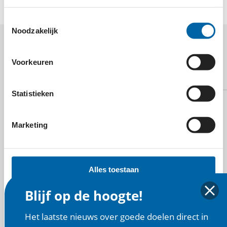
Toestemmingsselectie
Noodzakelijk
MEER WETEN OVER
Voorkeuren
KIDSHARE FOUNDATION?
Statistieken
Marketing
E-mail
Alles toestaan
Blijf op de hoogte!
Selectie toestaan
Website
Het laatste nieuws over goede doelen direct in