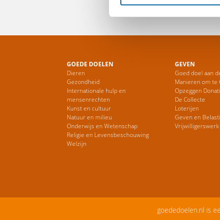
GOEDE DOELEN
GEVEN
Dieren
Goed doel aan d
Gezondheid
Manieren om te
Internationale hulp en
Opzeggen Donat
mensenrechten
De Collecte
Kunst en cultuur
Loterijen
Natuur en milieu
Geven en Belast
Onderwijs en Wetenschap
Vrijwilligerswerk
Religie en Levensbeschouwing
Welzijn
goededoelen.nl is e