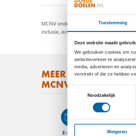
MCNV ondersteunt achtergestelde groep
Toestemming
inclusie, economische ontwikkeling en in
Deze website maakt gebruik
We gebruiken cookies om cont
websiteverkeer te analyseren
media, adverteren en analys
facebook
MEER WETEN OVER
verstrekt of die ze hebben v
linkedin
MCNV?
Toestemmingsselectie
mail
Noodzakelijk
E-mail
Web
Weigeren