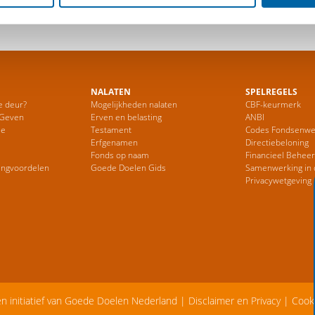
NALATEN
SPELREGELS
e deur?
Mogelijkheden nalaten
CBF-keurmerk
 Geven
Erven en belasting
ANBI
ie
Testament
Codes Fondsenwe
Erfgenamen
Directiebeloning
Fonds op naam
Financieel Behee
ingvoordelen
Goede Doelen Gids
Samenwerking in 
Privacywetgeving
en initiatief van Goede Doelen Nederland |
Disclaimer en Privacy
|
Cook