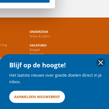
ONDERZOEK
Feiten & Cijfers
rving
VACATURES
Betaald
r
Onbetaald
de Sector
Blijf op de hoogte!
HOME
Het laatste nieuws over goede doelen direct in je
inbox.
AANMELDEN NIEUWSBRIEF
ies
| Copyright 2025