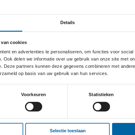
en die minder kansen of toegang tot middelen/diensten
Details
 relatie tot hun leefomgeving in Zuid-Oost Azië.
 van cookies
ent en advertenties te personaliseren, om functies voor social
. Ook delen we informatie over uw gebruik van onze site met on
e. Deze partners kunnen deze gegevens combineren met andere i
erzameld op basis van uw gebruik van hun services.
Voorkeuren
Statistieken
site
Selectie toestaan