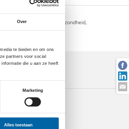
 hebben op het gebied van gezondheid,
Over
 media te bieden en om ons
ze partners voor social
nformatie die u aan ze heeft
Marketing
Alles toestaan