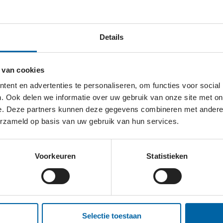
 kansarme ouderen en gehandicapten in Sri Lanka in hun 
Details
al zoals bedden, rolstoelen en schoolmeubilair.
 van cookies
ent en advertenties te personaliseren, om functies voor social
. Ook delen we informatie over uw gebruik van onze site met on
e. Deze partners kunnen deze gegevens combineren met andere i
erzameld op basis van uw gebruik van hun services.
SRI LANKA?
Voorkeuren
Statistieken
site
Selectie toestaan