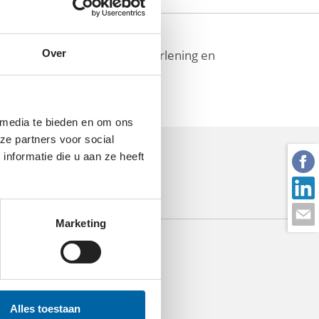
basisbehoeften d.m.v. zorgverlening en
Over
 media te bieden en om ons
ze partners voor social
nformatie die u aan ze heeft
Marketing
Alles toestaan