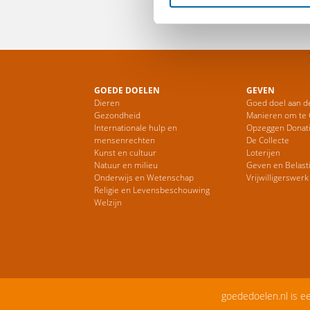
GOEDE DOELEN
GEVEN
Dieren
Goed doel aan d
Gezondheid
Manieren om te
Internationale hulp en
Opzeggen Donat
mensenrechten
De Collecte
Kunst en cultuur
Loterijen
Natuur en milieu
Geven en Belast
Onderwijs en Wetenschap
Vrijwilligerswerk
Religie en Levensbeschouwing
Welzijn
goededoelen.nl is e