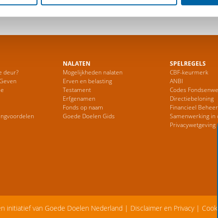
NALATEN
SPELREGELS
e deur?
Mogelijkheden nalaten
CBF-keurmerk
 Geven
Erven en belasting
ANBI
ie
Testament
Codes Fondsenwe
Erfgenamen
Directiebeloning
Fonds op naam
Financieel Behee
ingvoordelen
Goede Doelen Gids
Samenwerking in 
Privacywetgeving
en initiatief van Goede Doelen Nederland |
Disclaimer en Privacy
|
Cook