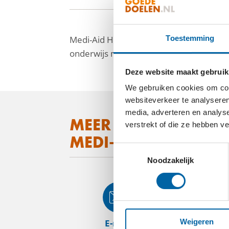
Medi-Aid Holland Sri Lanka ondersteunt
Toestemming
onderwijs maar ook materieel en materia
Deze website maakt gebruik
We gebruiken cookies om cont
websiteverkeer te analyseren
media, adverteren en analys
facebook
MEER WETEN OVER
verstrekt of die ze hebben v
linkedin
MEDI-AID HOLLAND 
Toestemmingsselectie
mail
Noodzakelijk
E-mail
Web
Weigeren