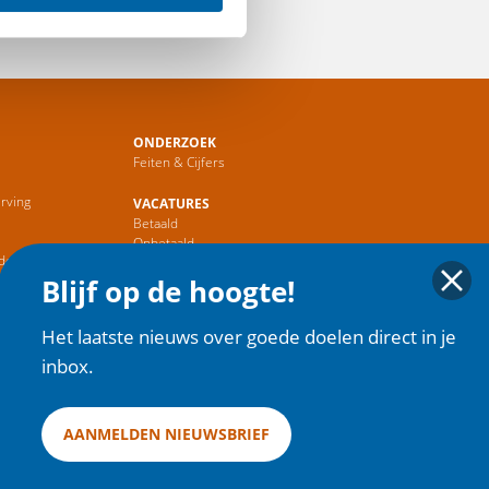
ONDERZOEK
Feiten & Cijfers
rving
VACATURES
Betaald
r
Onbetaald
de Sector
Blijf op de hoogte!
HOME
Het laatste nieuws over goede doelen direct in je
inbox.
AANMELDEN NIEUWSBRIEF
ies
| Copyright 2025