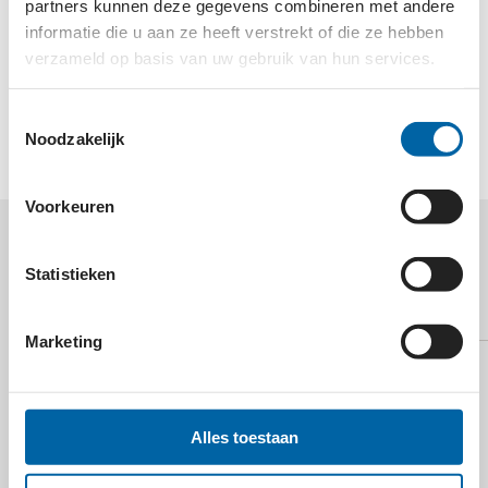
en Panadura in Sri Lanka hun leefsituatie te
partners kunnen deze gegevens combineren met andere
verbeteren en hen een menswaardig bestaan te
informatie die u aan ze heeft verstrekt of die ze hebben
bieden met een beter toekomstperspectief. Daar
verzameld op basis van uw gebruik van hun services.
waar de nood het hoogst is biedt Stichting Nandri
direct hulp.
Toestemmingsselectie
Noodzakelijk
Voorkeuren
MEER WETEN OVER
Statistieken
NANDRI?
Marketing
Alles toestaan
E-mail