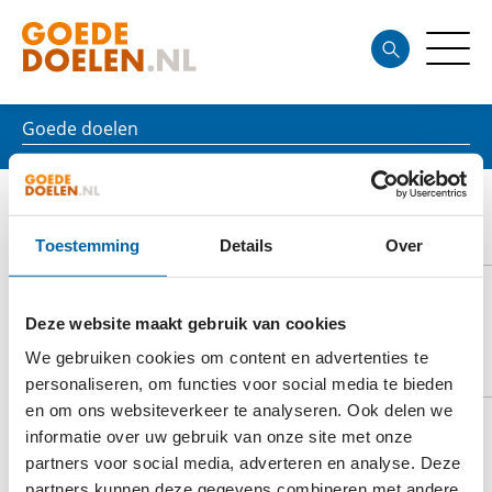
Goede doelen
NATUUR EN MILIEUFEDERATIE
ZUID-HOLLAND
Toestemming
Details
Over
Deze website maakt gebruik van cookies
DOELSTELLING
We gebruiken cookies om content en advertenties te
personaliseren, om functies voor social media te bieden
en om ons websiteverkeer te analyseren. Ook delen we
informatie over uw gebruik van onze site met onze
De Natuur en Milieufederatie Zuid-Holland (NMZH)
partners voor social media, adverteren en analyse. Deze
komt op voor een duurzame samenleving in de
partners kunnen deze gegevens combineren met andere