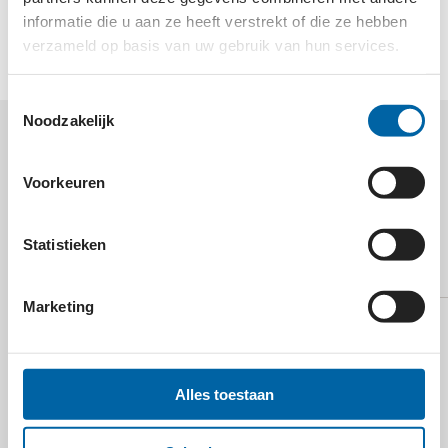
informatie die u aan ze heeft verstrekt of die ze hebben
provincie Zuid-Holland.
verzameld op basis van uw gebruik van hun services.
Toestemmingsselectie
Noodzakelijk
MEER WETEN OVER
Voorkeuren
NATUUR EN
MILIEUFEDERATIE ZUID-
Statistieken
HOLLAND?
Marketing
Alles toestaan
E-mail