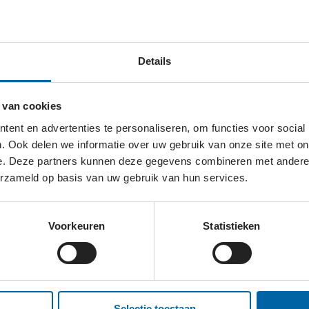
 heeft als doel, geïnspireerd door een Bijbelse motivati
Details
geleiding door maatjes helpt de stichting cliënten te we
tgaven en afstemming met de gemeentelijke instanties.
 van cookies
ent en advertenties te personaliseren, om functies voor social
. Ook delen we informatie over uw gebruik van onze site met on
e. Deze partners kunnen deze gegevens combineren met andere i
erzameld op basis van uw gebruik van hun services.
E DEN HAAG?
Voorkeuren
Statistieken
Selectie toestaan