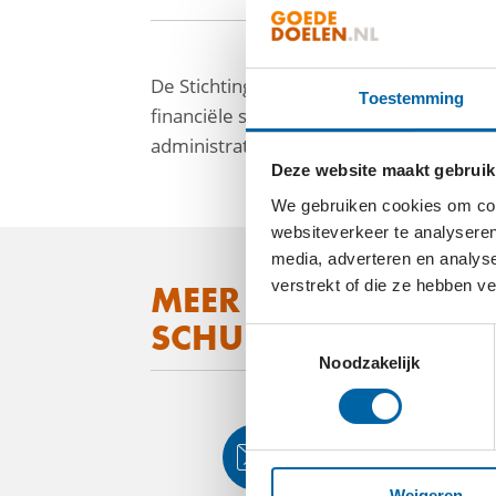
De Stichting SchuldHulpMaatje Den Haag
Toestemming
financiële schuldenproblematiek. Met be
administratie, budgettering van hun ui
Deze website maakt gebruik
We gebruiken cookies om cont
websiteverkeer te analyseren
facebook
media, adverteren en analys
verstrekt of die ze hebben v
linkedin
MEER WETEN OVER
SCHULDHULPMAATJ
mail
Toestemmingsselectie
Noodzakelijk
Weigeren