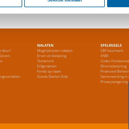
site
NALATEN
SPELREGELS
e deur?
Mogelijkheden nalaten
CBF-keurmerk
 Geven
Erven en belasting
ANBI
ie
Testament
Codes Fondsenwe
Erfgenamen
Directiebeloning
Fonds op naam
Financieel Behee
ingvoordelen
Goede Doelen Gids
Samenwerking in 
Privacywetgeving