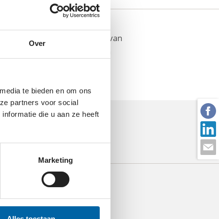
e, het voorkómen en oplossen van
Over
rken aan een ordening van hun
 media te bieden en om ons
ze partners voor social
nformatie die u aan ze heeft
Marketing
Alles toestaan