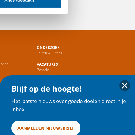
ONDERZOEK
Feiten & Cijfers
rving
VACATURES
Betaald
r
Onbetaald
de Sector
Blijf op de hoogte!
HOME
Het laatste nieuws over goede doelen direct in je
inbox.
AANMELDEN NIEUWSBRIEF