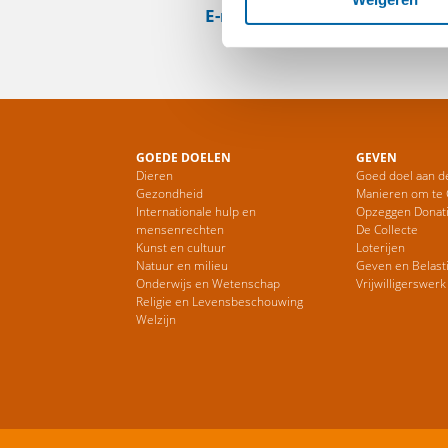
E-mail
Web
GOEDE DOELEN
GEVEN
Dieren
Goed doel aan d
Gezondheid
Manieren om te
Internationale hulp en
Opzeggen Donat
mensenrechten
De Collecte
Kunst en cultuur
Loterijen
Natuur en milieu
Geven en Belast
Onderwijs en Wetenschap
Vrijwilligerswerk
Religie en Levensbeschouwing
Welzijn