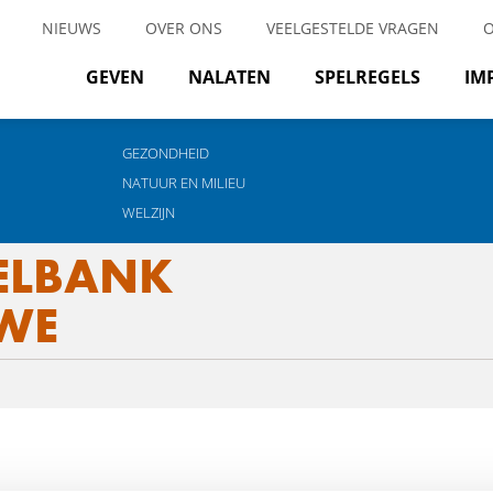
NIEUWS
OVER ONS
VEELGESTELDE VRAGEN
GEVEN
NALATEN
SPELREGELS
IM
GEZONDHEID
NATUUR EN MILIEU
WELZIJN
ELBANK
UWE