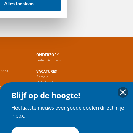
Alles toestaan
ONDERZOEK
Feiten & Cijfers
rving
VACATURES
Betaald
r
Onbetaald
de Sector
Blijf op de hoogte!
HOME
Het laatste nieuws over goede doelen direct in je
inbox.