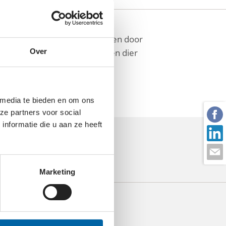
mee voorkomen dat deze mensen door
en dat de band tussen mens en dier
Over
rs bieden zij voedselhulp aan
 media te bieden en om ons
ze partners voor social
nformatie die u aan ze heeft
E?
Marketing