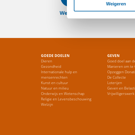
Weigeren
Website
GOEDE DOELEN
GEVEN
Dieren
Goed doel aan d
Gezondheid
Manieren om te
Internationale hulp en
Opzeggen Donat
mensenrechten
De Collecte
Kunst en cultuur
Loterijen
Natuur en milieu
Geven en Belast
Onderwijs en Wetenschap
Vrijwilligerswerk
Religie en Levensbeschouwing
Welzijn