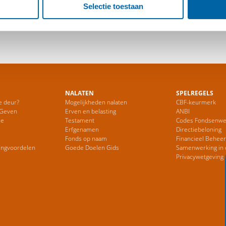
Selectie toestaan
NALATEN
SPELREGELS
e deur?
Mogelijkheden nalaten
CBF-keurmerk
 Geven
Erven en belasting
ANBI
ie
Testament
Codes Fondsenwe
Erfgenamen
Directiebeloning
Fonds op naam
Financieel Behee
ingvoordelen
Goede Doelen Gids
Samenwerking in 
Privacywetgeving