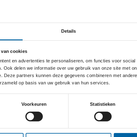
sen die onder de armoedegrens leven. Zij willlen hier
scheid te nemen van hun dierbare huisdieren. Zij gelov
Details
 van kracht kan zijn. Met de hulp van donaties en vrijwillige
at zijn hun dieren te voeden
 van cookies
ent en advertenties te personaliseren, om functies voor social
. Ook delen we informatie over uw gebruik van onze site met on
e. Deze partners kunnen deze gegevens combineren met andere i
erzameld op basis van uw gebruik van hun services.
OEDSELBANK VALLEI & VELUW
Voorkeuren
Statistieken