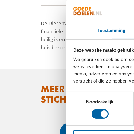
De Dierenvoedselbank ondersteunt men
financiële nood gedwongen worden om af
Toestemming
heilig is en in tijden van crisis een bron
huisdierbezitters die tijdelijk niet in sta
Deze website maakt gebruik
We gebruiken cookies om cont
facebook
websiteverkeer te analyseren
media, adverteren en analys
linkedin
verstrekt of die ze hebben v
MEER WETEN OVER
mail
Toestemmingsselectie
STICHTING DIERENV
Noodzakelijk