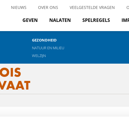
NIEUWS
OVER ONS
VEELGESTELDE VRAGEN
GEVEN
NALATEN
SPELREGELS
IM
GEZONDHEID
NATUUR EN MILIEU
WELZIJN
OIS
VAAT