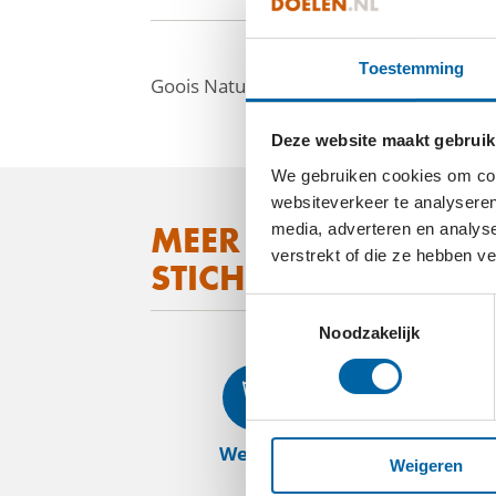
Toestemming
Goois Natuurreservaat heeft als doel o
Deze website maakt gebruik
We gebruiken cookies om cont
websiteverkeer te analyseren
MEER WETEN OVER
media, adverteren en analys
facebook
verstrekt of die ze hebben v
STICHTING GOOIS 
linkedin
Toestemmingsselectie
mail
Noodzakelijk
Website
Weigeren