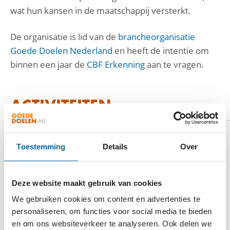
wat hun kansen in de maatschappij versterkt.
De organisatie is lid van de
brancheorganisatie
Goede Doelen Nederland
en heeft de intentie om
binnen een jaar de
CBF Erkenning
aan te vragen.
ACTIVITEITEN
Het Begint met Taal helpt anderstaligen met het
Toestemming
Details
Over
spreken van de Nederlandse taal
op de werkvloer
via Taalbuddy’s op het Werk
, online
via
Kletsmaatjes
en in de buurt
via één van de ruim
Deze website maakt gebruik van cookies
300 taalvrijwilligersorganisaties.
We gebruiken cookies om content en advertenties te
personaliseren, om functies voor social media te bieden
en om ons websiteverkeer te analyseren. Ook delen we