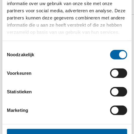
VIDEO
informatie over uw gebruik van onze site met onze
partners voor social media, adverteren en analyse. Deze
BEKIJK OP YOUTUBE
partners kunnen deze gegevens combineren met andere
informatie die u aan ze heeft verstrekt of die ze hebben
verzameld op basis van uw gebruik van hun services.
Toestemmingsselectie
Noodzakelijk
Voorkeuren
Statistieken
Accepteer
onze cookies
om deze inhoud te kunnen
bekijken.
Marketing