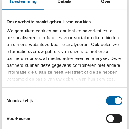
Toestemming
Details
Over
ACTIVITEITEN
Deze website maakt gebruik van cookies
Twee-derde van de Nederlanders weet niet wat
We gebruiken cookies om content en advertenties te
personaliseren, om functies voor social media te bieden
intersekse is. Door opgelegde geheimhouding zijn
en om ons websiteverkeer te analyseren. Ook delen we
intersekse personen vaak onzichtbaar. NNID zet via
informatie over uw gebruik van onze site met onze
verschillende activiteiten in op zichtbaarheid,
partners voor social media, adverteren en analyse. Deze
kennisverspreiding en beleidsintegratie van
partners kunnen deze gegevens combineren met andere
intersekse in het maatschappelijk middenveld.
informatie die u aan ze heeft verstrekt of die ze hebben
verzameld op basis van uw gebruik van hun services.
Denk hierbij aan kennis bij politie en meldpunten,
adviezen aan beleidsmakers, workshops binnen
Toestemmingsselectie
gezondheidszorg, filmvertoningen en exposities of
Noodzakelijk
handvatten aan sociale hulpverleners. Zo zorgen we
er samen voor dat intersekse specifieke situaties
Voorkeuren
beter worden herkend en adequaat worden