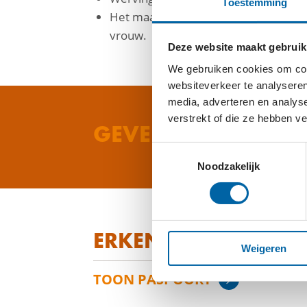
Toestemming
Het maatschappelijk debat entamere
vrouw.
Deze website maakt gebruik
We gebruiken cookies om cont
websiteverkeer te analyseren
media, adverteren en analys
verstrekt of die ze hebben v
GEVEN AAN VBOK
Toestemmingsselectie
Noodzakelijk
ERKENNINGSPASPO
Weigeren
TOON PASPOORT