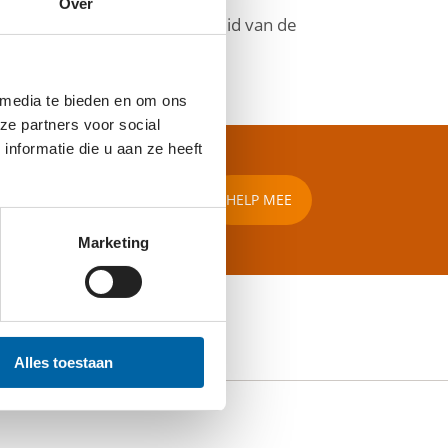
Over
ijk leven en de keuzevrijheid van de
 media te bieden en om ons
ze partners voor social
nformatie die u aan ze heeft
HELP MEE
Marketing
Alles toestaan