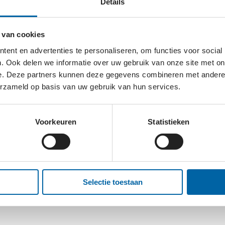
Details
n over de beschermwaardigheid van het ongeboren mensel
 van cookies
ent en advertenties te personaliseren, om functies voor social
. Ook delen we informatie over uw gebruik van onze site met on
e. Deze partners kunnen deze gegevens combineren met andere i
erzameld op basis van uw gebruik van hun services.
?
Voorkeuren
Statistieken
ORT
Selectie toestaan