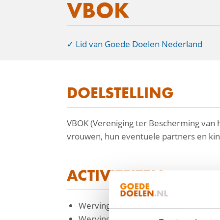
VBOK
Lid van Goede Doelen Nederland
DOELSTELLING
facebook
VBOK (Vereniging ter Bescherming van he
linkedin
vrouwen, hun eventuele partners en kin
mail
ACTIVITEITEN
Werving van fondsen waarmee profes
Werving van vrijwilligers om aanvul