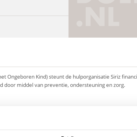
t Ongeboren Kind) steunt de hulporganisatie Siriz financ
d door middel van preventie, ondersteuning en zorg.
sionele preventie, ondersteuning en zorg mogelijk word
lend op de beroepskrachten te werken aan preventie, zorg