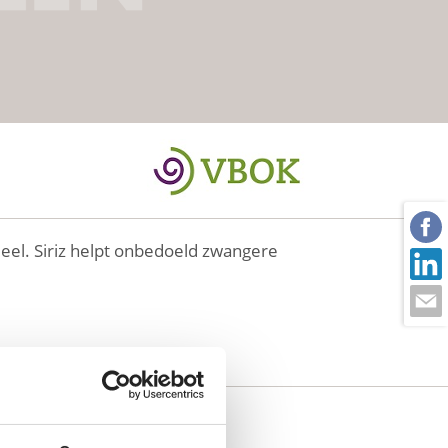
ieel. Siriz helpt onbedoeld zwangere
t gemaakt.
 en ondersteuning.