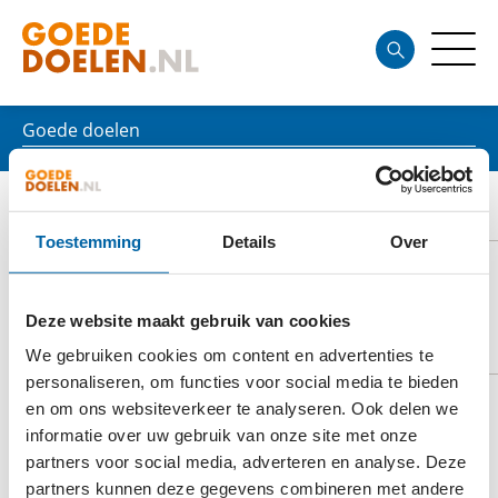
Goede doelen
VITALISMAATJES
Toestemming
Details
Over
Deze website maakt gebruik van cookies
DOELSTELLING
We gebruiken cookies om content en advertenties te
personaliseren, om functies voor social media te bieden
en om ons websiteverkeer te analyseren. Ook delen we
informatie over uw gebruik van onze site met onze
Vitalis heeft als doelstelling het begeleiden van
partners voor social media, adverteren en analyse. Deze
kinderen in de leeftijd van 5 tot en met 18 jaar, die
partners kunnen deze gegevens combineren met andere