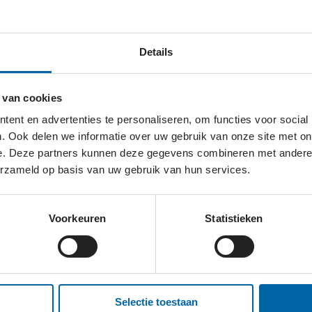
ensen die dat het hardst nodig hebben, elke week aan gr
Details
 van cookies
ent en advertenties te personaliseren, om functies voor social
. Ook delen we informatie over uw gebruik van onze site met on
e. Deze partners kunnen deze gegevens combineren met andere i
erzameld op basis van uw gebruik van hun services.
EDERLAND?
Voorkeuren
Statistieken
site
Selectie toestaan