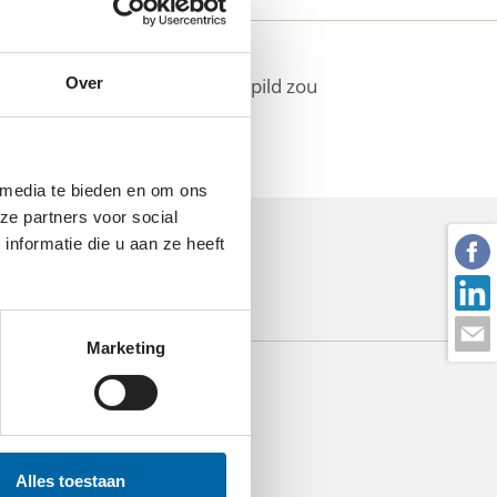
atis voedsel dat anders verspild zou
Over
 media te bieden en om ons
ze partners voor social
nformatie die u aan ze heeft
Marketing
Alles toestaan