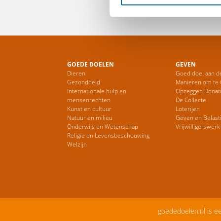
GOEDE DOELEN
GEVEN
Dieren
Goed doel aan d
Gezondheid
Manieren om te
Internationale hulp en
Opzeggen Donat
mensenrechten
De Collecte
Kunst en cultuur
Loterijen
Natuur en milieu
Geven en Belast
Onderwijs en Wetenschap
Vrijwilligerswerk
Religie en Levensbeschouwing
Welzijn
goededoelen.nl is e