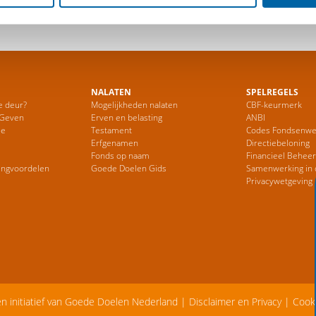
NALATEN
SPELREGELS
e deur?
Mogelijkheden nalaten
CBF-keurmerk
 Geven
Erven en belasting
ANBI
ie
Testament
Codes Fondsenwe
Erfgenamen
Directiebeloning
Fonds op naam
Financieel Behee
ingvoordelen
Goede Doelen Gids
Samenwerking in 
Privacywetgeving
en initiatief van Goede Doelen Nederland |
Disclaimer en Privacy
|
Cook