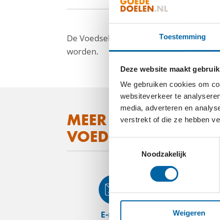
De VoedselBanken in Nederland helpen m
Toestemming
worden.
Deze website maakt gebruik
We gebruiken cookies om cont
websiteverkeer te analyseren
media, adverteren en analys
facebook
MEER WETEN OVER
verstrekt of die ze hebben v
linkedin
VOEDSELBANKEN N
Toestemmingsselectie
mail
Noodzakelijk
E-mail
Web
Weigeren