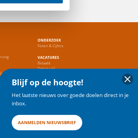
ONDERZOEK
Feiten & Cijfers
rving
VACATURES
Betaald
r
Onbetaald
de Sector
Blijf op de hoogte!
HOME
Het laatste nieuws over goede doelen direct in je
inbox.
AANMELDEN NIEUWSBRIEF
ies
| Copyright 2025