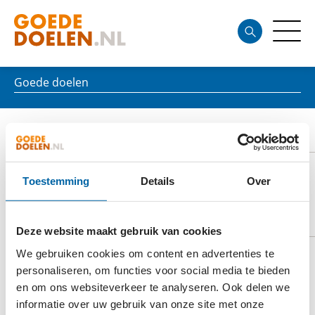
Goede doelen
ZULU AID
Toestemming
Details
Over
DOELSTELLING
Deze website maakt gebruik van cookies
We gebruiken cookies om content en advertenties te
personaliseren, om functies voor social media te bieden
Zulu Aid ondersteunt projecten van het Hillcrest
en om ons websiteverkeer te analyseren. Ook delen we
Aids Centre en Hillcrest Aids Centre Trust en de aan
informatie over uw gebruik van onze site met onze