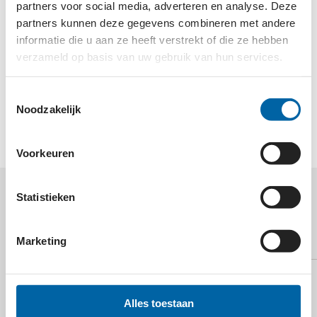
hun verbonden organisaties in KwaZulu-Natal, Zuid
partners voor social media, adverteren en analyse. Deze
Afrika. Deze organisaties zorgen ervoor, dat
partners kunnen deze gegevens combineren met andere
mensen die leven met HIV/Aids en/of mensen
informatie die u aan ze heeft verstrekt of die ze hebben
waarvan de familieleden besmet zijn met het virus,
verzameld op basis van uw gebruik van hun services.
toegang krijgen tot zorg, preventie, behandeling,
scholing en ondersteuning in de ruimste zin van het
Toestemmingsselectie
Noodzakelijk
woord.
Voorkeuren
Statistieken
MEER WETEN OVER
ZULU AID?
Marketing
Alles toestaan