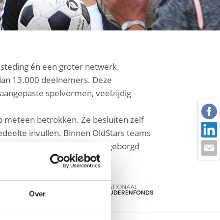
esteding én een groter netwerk.
r dan 13.000 deelnemers. Deze
 aangepaste spelvormen, veelzijdig
ep meteen betrokken. Ze besluiten zelf
edeelte invullen. Binnen OldStars teams
dStars Sport wordt duurzaam geborgd
Over