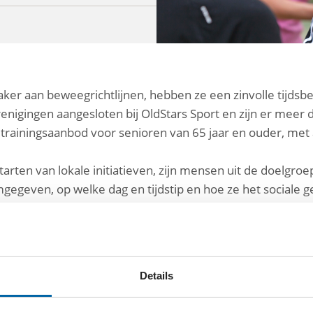
ker aan beweegrichtlijnen, hebben ze een zinvolle tijdsb
renigingen aangesloten bij OldStars Sport en zijn er mee
trainingsaanbod voor senioren van 65 jaar en ouder, met
arten van lokale initiatieven, zijn mensen uit de doelgro
egeven, op welke dag en tijdstip en hoe ze het sociale g
lkaar en spreken elkaar ook buiten de vereniging om. Ol
tief draaiende houdt.
ENFONDS
Details