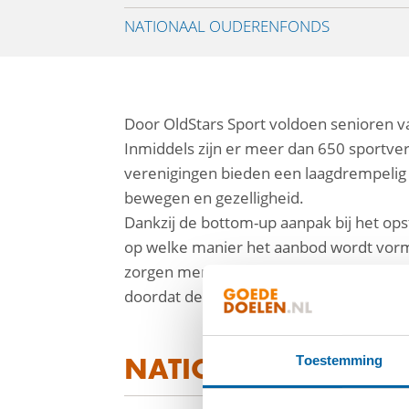
NATIONAAL OUDERENFONDS
Door OldStars Sport voldoen senioren va
Inmiddels zijn er meer dan 650 sportve
verenigingen bieden een laagdrempelig 
bewegen en gezelligheid.
facebook
Dankzij de bottom-up aanpak bij het opst
linkedin
op welke manier het aanbod wordt vormg
zorgen mensen voor elkaar, helpen ze e
mail
doordat de doelgroep zelf ook het initia
NATIONAAL OUDER
Toestemming