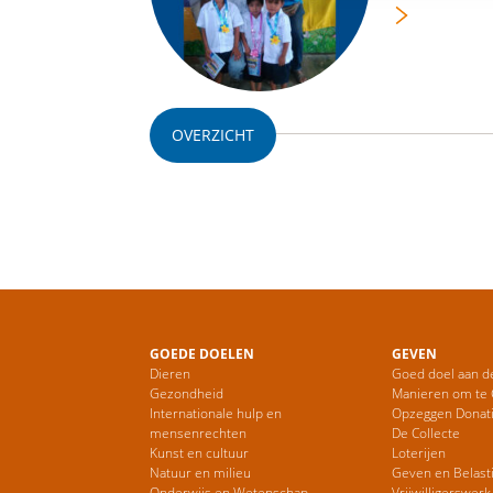
OVERZICHT
GOEDE DOELEN
GEVEN
Dieren
Goed doel aan d
Gezondheid
Manieren om te
Internationale hulp en
Opzeggen Donat
mensenrechten
De Collecte
Kunst en cultuur
Loterijen
Natuur en milieu
Geven en Belast
Onderwijs en Wetenschap
Vrijwilligerswerk