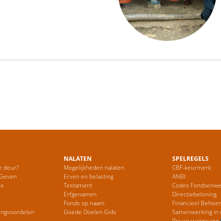
NALATEN
SPELREGELS
e deur?
Mogelijkheden nalaten
CBF-keurmerk
 Geven
Erven en belasting
ANBI
ie
Testament
Codes Fondsenwe
Erfgenamen
Directiebeloning
Fonds op naam
Financieel Behee
ingvoordelen
Goede Doelen Gids
Samenwerking in 
Privacywetgeving