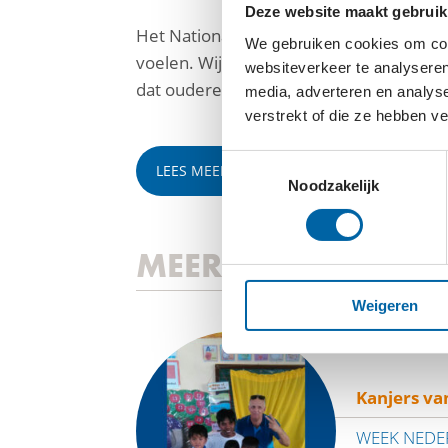
Deze website maakt gebruik
Het Nationaal Ouderenfonds verbindt o
We gebruiken cookies om cont
voelen. Wij bestrijden en voorkomen 
websiteverkeer te analyseren
dat ouderen kunnen blijven leven zoals 
media, adverteren en analys
verstrekt of die ze hebben v
Toestemmingsselectie
LEES MEER
Noodzakelijk
MEER IMPACTVERH
Weigeren
Kanjers va
WEEK NEDE