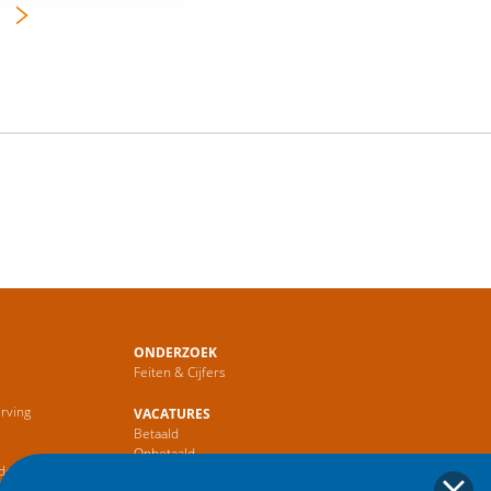
ONDERZOEK
Feiten & Cijfers
rving
VACATURES
Betaald
r
Onbetaald
de Sector