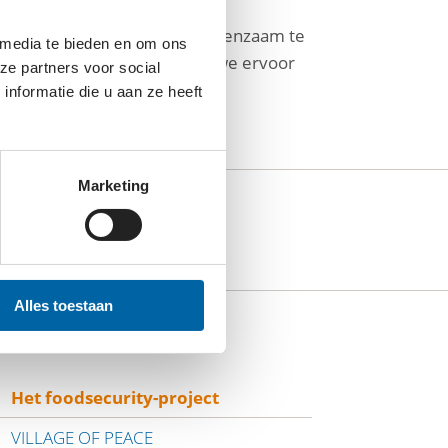
n enkele oudere hoeft zich eenzaam te
 media te bieden en om ons
elfredzaamheid. Zo zorgen we ervoor
ze partners voor social
nformatie die u aan ze heeft
Marketing
Alles toestaan
Het foodsecurity-project
VILLAGE OF PEACE