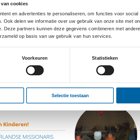
 van cookies
uderen met elkaar én met de maatschappij. Ons doel: gee
ent en advertenties te personaliseren, om functies voor social
eenzaamheid, verminderen kwetsbaarheid en bevorderen z
. Ook delen we informatie over uw gebruik van onze site met on
zij dat wensen.
e. Deze partners kunnen deze gegevens combineren met andere i
erzameld op basis van uw gebruik van hun services.
Voorkeuren
Statistieken
ALEN
Selectie toestaan
n Kinderen!
RLANDSE MISSIONARIS