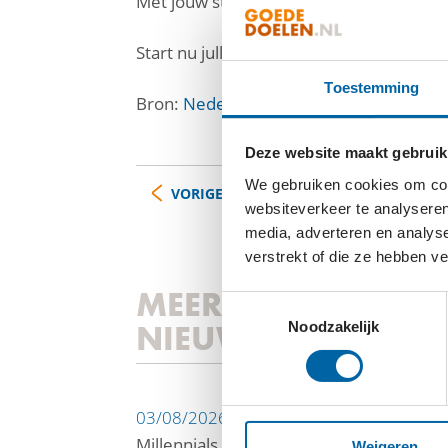
Met jouw steun kunnen meer kinderen me
Start nu jullie collectebus via
autismefond
Toestemming
Bron:
Nederlandse Vereniging voor Aut
Deze website maakt gebruik
We gebruiken cookies om cont
VORIGE
websiteverkeer te analyseren
media, adverteren en analys
verstrekt of die ze hebben v
MEER
Toestemmingsselectie
NIEUWS
Noodzakelijk
03/08/2026
Millennials willen verbod op tabaks- en
Weigeren