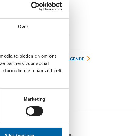
 Doe je mee?
Over
 media te bieden en om ons
VOLGENDE
ze partners voor social
nformatie die u aan ze heeft
Marketing
/07/2026
 op bij geven via crowdfunding
Alles toestaan