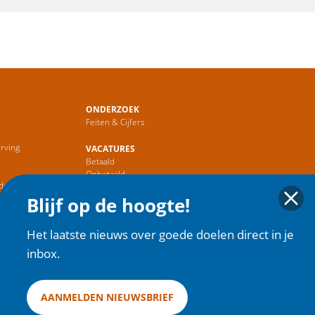
ONDERZOEK
Feiten & Cijfers
rving
VACATURES
Betaald
r
Onbetaald
de Sector
Blijf op de hoogte!
HOME
Het laatste nieuws over goede doelen direct in je
inbox.
AANMELDEN NIEUWSBRIEF