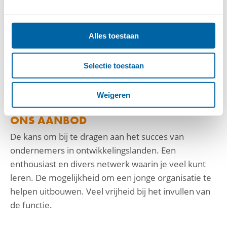
Sterke analytische vaardigheden en ervaring met
het gebruik van e-mailmarketingstatistieken om
Alles toestaan
beslissingen te onderbouwen.
Goede communicatieve vaardigheden en het
Selectie toestaan
vermogen om effectief samen te werken in een
teamomgeving.
Weigeren
ONS AANBOD
De kans om bij te dragen aan het succes van
ondernemers in ontwikkelingslanden. Een
enthousiast en divers netwerk waarin je veel kunt
leren. De mogelijkheid om een jonge organisatie te
helpen uitbouwen. Veel vrijheid bij het invullen van
de functie.