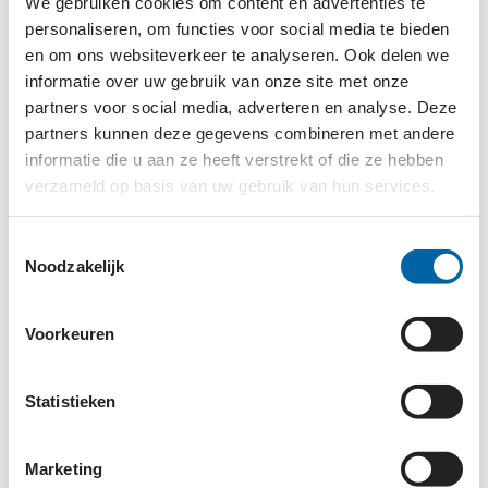
We gebruiken cookies om content en advertenties te
Beheren van e-maillijsten en het up-to-date
personaliseren, om functies voor social media te bieden
houden van contactgegevens.
en om ons websiteverkeer te analyseren. Ook delen we
Creëren van tags en segmenten om onze
informatie over uw gebruik van onze site met onze
doelgroepen effectief te targeten.
partners voor social media, adverteren en analyse. Deze
Monitoren en analyseren van de prestaties van
partners kunnen deze gegevens combineren met andere
informatie die u aan ze heeft verstrekt of die ze hebben
e-mailcampagnes, en het doen van
verzameld op basis van uw gebruik van hun services.
aanbevelingen voor verbetering.
Samenwerken met andere teamleden om
Toestemmingsselectie
geïntegreerde marketingcampagnes te
Noodzakelijk
ontwikkelen en uit te voeren.
Voorkeuren
FUNCTIE-EISEN EN PROFIEL
Ervaring met het werken met MailChimp of een
Statistieken
vergelijkbaar e-mailmarketingplatform.
Uitstekende kennis van HTML en CSS voor het
Marketing
aanpassen van e-mailtemplates.