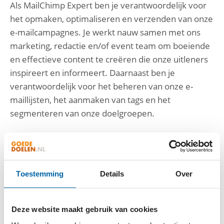
Als MailChimp Expert ben je verantwoordelijk voor
het opmaken, optimaliseren en verzenden van onze
e-mailcampagnes. Je werkt nauw samen met ons
marketing, redactie en/of event team om boeiende
en effectieve content te creëren die onze uitleners
inspireert en informeert. Daarnaast ben je
verantwoordelijk voor het beheren van onze e-
maillijsten, het aanmaken van tags en het
segmenteren van onze doelgroepen.
Taken en verantwoordelijkheden:
Ontwerpen en opmaken van e-mailtemplates die
Toestemming
Details
Over
aansluiten bij onze huisstijl en doelstellingen.
Opstellen en plannen van e-mailcampagnes,
inclusief het bepalen van de juiste verzendtijden
Deze website maakt gebruik van cookies
en frequenties.