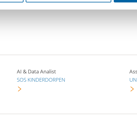
illigercoordinator@stichtingborderline.nl
.
AI & Data Analist
Ass
SOS KINDERDORPEN
UN