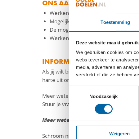
ONS AANBOD
Werken in een enthousiast team.
Mogelijkheid tot het volgen van trai
Toestemming
De mogelijkheid tot het opdoen van we
Werken vanuit huis
Deze website maakt gebruik
We gebruiken cookies om cont
INFORMEREN EN SOLLICITERE
websiteverkeer te analyseren
media, adverteren en analys
Als jij wilt bijdragen aan een construct
verstrekt of die ze hebben v
harte uit om te solliciteren.
Toestemmingsselectie
Meer weten of reageren? Denk niet lang
Noodzakelijk
Stuur je vragen en/of korte motivatiebri
Meer weten of reageren?
Weigeren
Schroom niet en neem contact met ons 