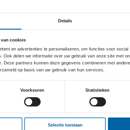
ningen binnen jouw persoonlijke interessegebied bij PGO S
Details
rkervaring als sociale activatie.
 van cookies
ent en advertenties te personaliseren, om functies voor social
N
. Ook delen we informatie over uw gebruik van onze site met on
e. Deze partners kunnen deze gegevens combineren met andere i
ieve en gastvrije online omgeving en deel wilt uitmaken v
erzameld op basis van uw gebruik van hun services.
er na, maar neem gerust contact met ons op!
Voorkeuren
Statistieken
ef&CV naar onze vrijwilligerscoördinator.
Selectie toestaan
op.